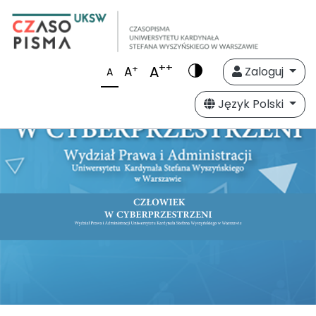
++
A
+
A
Zaloguj
A
Język Polski