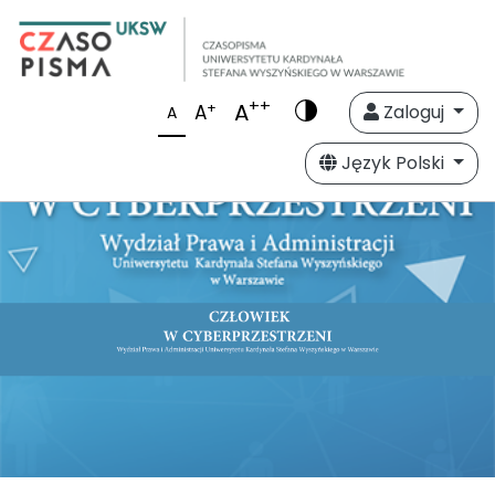
++
A
+
A
Zaloguj
A
Język Polski