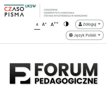
++
A
+
A
Zaloguj
A
Język Polski