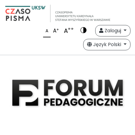
++
A
+
A
Zaloguj
A
Język Polski