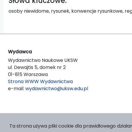
Słowa kluczowe:
osoby niewidome, rysunek, konwencje rysunkowe, reguł
Wydawca
Wydawnictwo Naukowe UKSW
ul. Dewajtis 5, domek nr 2
01-815 Warszawa
Strona WWW Wydawnictwa
e-mail:
wydawnictwo@uksw.edu.pl
Ta strona używa pliki cookie dla prawidłowego działan