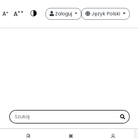
++
A
+
A
Zaloguj
Język Polski