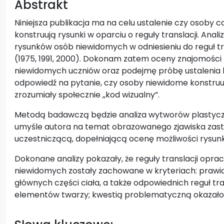
Abstrakt
Niniejsza publikacja ma na celu ustalenie czy osoby 
konstruują rysunki w oparciu o reguły translacji. Ana
rysunków osób niewidomych w odniesieniu do reguł tr
(1975, 1991, 2000). Dokonam zatem oceny znajomości
niewidomych uczniów oraz podejmę próbę ustalenia 
odpowiedź na pytanie, czy osoby niewidome konstruują
zrozumiały społecznie ,,kod wizualny”.
Metodą badawczą będzie analiza wytworów plastyczn
umyśle autora na temat obrazowanego zjawiska zas
uczestniczącą, dopełniającą ocenę możliwości rysu
Dokonane analizy pokazały, że reguły translacji op
niewidomych zostały zachowane w kryteriach: prawidł
głównych części ciała, a także odpowiednich reguł tran
elementów twarzy; kwestią problematyczną okazało s