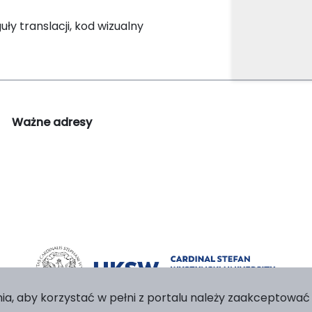
y translacji, kod wizualny
Ważne adresy
ia, aby korzystać w pełni z portalu należy zaakceptować p