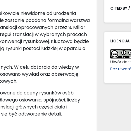
CITED BY /
całkowicie niewidome od urodzenia
lizie zostanie poddana formalna warstwa
anslacji opracowanych przez S. Millar
 reguł translacji w wybranych pracach
konwencji rysunkowej. Kluczowa będzie
LICENCJA
 rysunki postaci ludzkiej w oparciu o
Utwór dostę
ych. W celu dotarcia do wiedzy w
Bez utwor
tosowano wywiad oraz obserwację
nkowych.
racowane do oceny rysunków osób
owego osiowania, spójności, liczby
slacji głównych części ciała i
ię być odtworzenie detali.