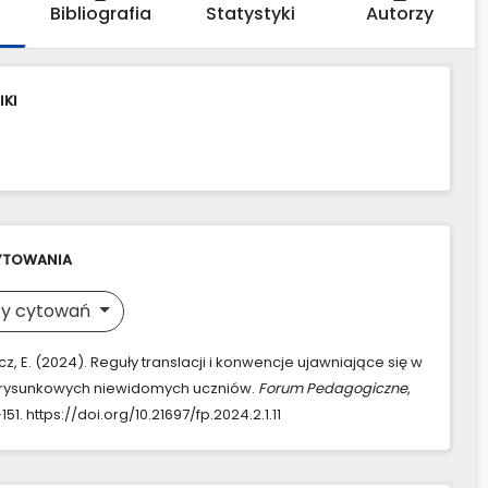
Bibliografia
Statystyki
Autorzy
IKI
YTOWANIA
y cytowań
z, E. (2024). Reguły translacji i konwencje ujawniające się w
 rysunkowych niewidomych uczniów.
Forum Pedagogiczne
,
–151. https://doi.org/10.21697/fp.2024.2.1.11