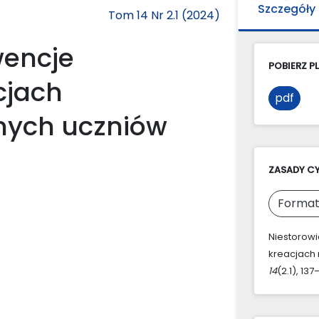
Szczegóły
Tom 14 Nr 2.1 (2024)
wencje
POBIERZ PL
cjach
pdf
mych uczniów
ZASADY C
Format
Niestorowic
kreacjach
14
(2.1), 137