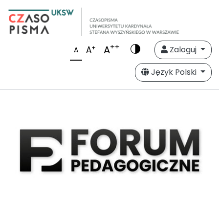
++
A
+
A
Zaloguj
A
Język Polski