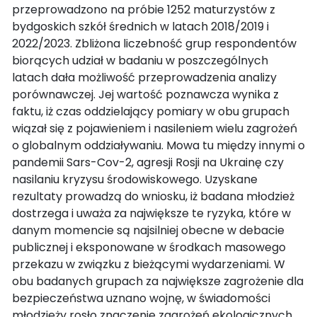
przeprowadzono na próbie 1252 maturzystów z
bydgoskich szkół średnich w latach 2018/2019 i
2022/2023. Zbliżona liczebność grup respondentów
biorących udział w badaniu w poszczególnych
latach dała możliwość przeprowadzenia analizy
porównawczej. Jej wartość poznawcza wynika z
faktu, iż czas oddzielający pomiary w obu grupach
wiązał się z pojawieniem i nasileniem wielu zagrożeń
o globalnym oddziaływaniu. Mowa tu między innymi o
pandemii Sars-Cov-2, agresji Rosji na Ukrainę czy
nasilaniu kryzysu środowiskowego. Uzyskane
rezultaty prowadzą do wniosku, iż badana młodzież
dostrzega i uważa za największe te ryzyka, które w
danym momencie są najsilniej obecne w debacie
publicznej i eksponowane w środkach masowego
przekazu w związku z bieżącymi wydarzeniami. W
obu badanych grupach za największe zagrożenie dla
bezpieczeństwa uznano wojnę, w świadomości
młodzieży rosło znaczenie zagrożeń ekologicznych,