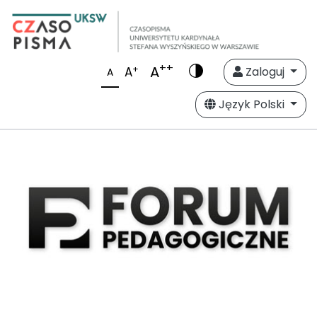
++
A
+
A
Zaloguj
A
Język Polski