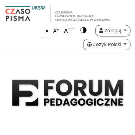
++
A
+
A
Zaloguj
A
Język Polski