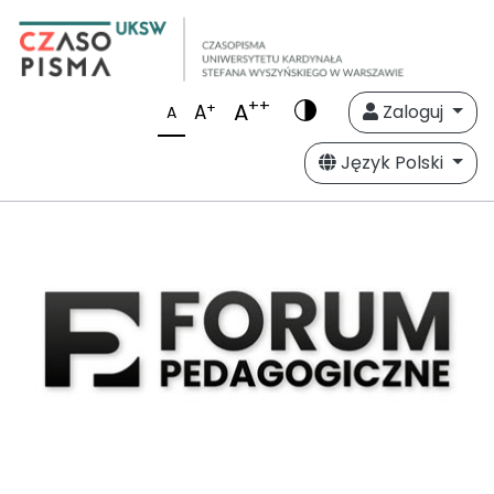
++
A
+
A
Zaloguj
A
Język Polski