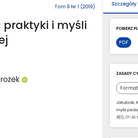
Szczegóły
Tom 9 Nr 1 (2019)
 praktyki i myśli
POBIERZ PL
ej
PDF
ZASADY C
mrożek
Format
Jakubiak, K
myśli peda
9
(1), 17–31