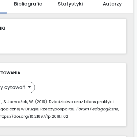
Bibliografia
Statystyki
Autorzy
IKI
YTOWANIA
y cytowań
., & Jamrożek, W. (2019). Dziedzictwo oraz bilans praktyki i
gogicznej w Drugiej Rzeczypospolitej.
Forum Pedagogiczne
,
. https://doi.org/10.21697/fp.2019.1.02