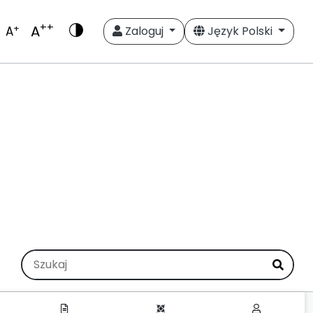
++
A
+
A
Zaloguj
Język Polski