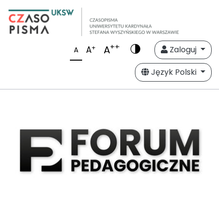
++
A
+
A
Zaloguj
A
Język Polski