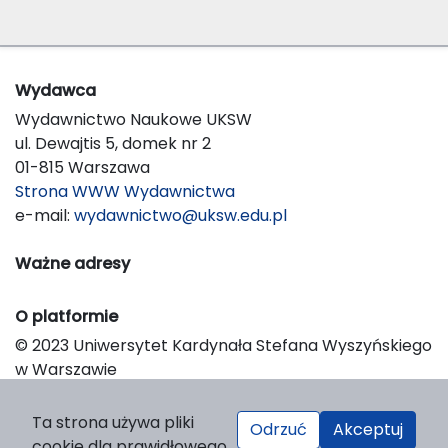
Wydawca
Wydawnictwo Naukowe UKSW
ul. Dewajtis 5, domek nr 2
01-815 Warszawa
Strona WWW Wydawnictwa
e-mail:
wydawnictwo@uksw.edu.pl
Ważne adresy
O platformie
© 2023 Uniwersytet Kardynała Stefana Wyszyńskiego
w Warszawie
Support & Customization by LIBCOM
Platform & Workflow by OJS/PKP
Ta strona używa pliki
Odrzuć
Akceptuj
cookie dla prawidłowego