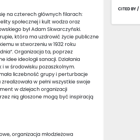
CITED BY /
ię na czterech głównych filarach:
lity społecznej i kult wodza oraz
kowskiego był Adam Skwarczyński.
rupie, która ma uzdrowić życie publiczne
skiemu w stworzeniu w 1932 roku
dnia”. Organizacja ta, poprzez
idee ideologii sanacji. Działania
k i w środowisku pozaszkolnym.
ała liczebność grupy i perturbacje
a zrealizowała w pełni wszystkie swoje
ement w dziejach organizacji
przez nią głoszone mogą być inspiracją
owe, organizacja młodzieżowa