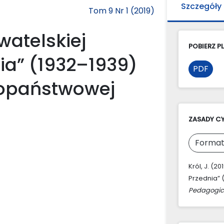
Szczegóły
Tom 9 Nr 1 (2019)
watelskiej
POBIERZ PL
nia” (1932–1939)
PDF
propaństwowej
ZASADY C
Format
Król, J. (2
Przednia” 
Pedagogic