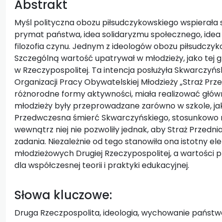
Abstrakt
Myśl polityczna obozu piłsudczykowskiego wspierała s
prymat państwa, idea solidaryzmu społecznego, idea e
filozofia czynu. Jednym z ideologów obozu piłsudczy
Szczególną wartość upatrywał w młodzieży, jako tej g
w Rzeczypospolitej. Ta intencja posłużyła Skwarczyń
Organizacji Pracy Obywatelskiej Młodzieży „Straż Prze
różnorodne formy aktywności, miała realizować główne 
młodzieży były przeprowadzane zarówno w szkole, ja
Przedwczesna śmierć Skwarczyńskiego, stosunkowo m
wewnątrz niej nie pozwoliły jednak, aby Straż Przedni
zadania. Niezależnie od tego stanowiła ona istotny el
młodzieżowych Drugiej Rzeczypospolitej, a wartości 
dla współczesnej teorii i praktyki edukacyjnej.
Słowa kluczowe:
Druga Rzeczpospolita, ideologia, wychowanie państw