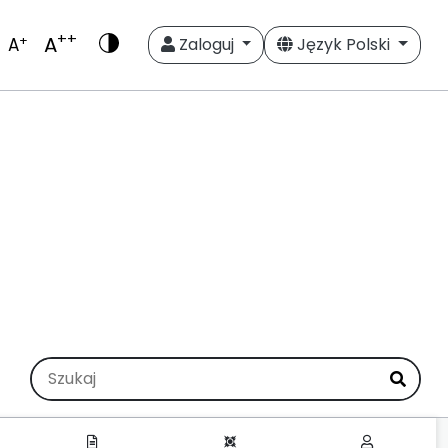
++
A
+
A
Zaloguj
Język Polski