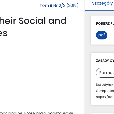
Szczegóły
Tom 9 Nr 2/2 (2019)
heir Social and
POBIERZ PL
es
pdf
ZASADY C
Format
Seredyńska
Competen
https://doi
emocjonalne, które mają podstawowe