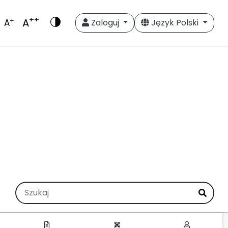
++
A
+
A
Zaloguj
Język Polski