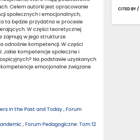
ach. Celem autorki jest opracowanie
CITED BY /
ji społecznych i emocjonalnych,
za ta będzie przydatna w procesie
ierających. W części teoretycznej
ce zajmują w jego strukturze
nia odnośnie kompetencji. W części
 Jakie kompetencje społeczne i
hospicyjnych? Na podstawie uzyskanych
są kompetencje emocjonalne związane
eers in the Past and Today
,
Forum
 pandemic
,
Forum Pedagogiczne: Tom 12