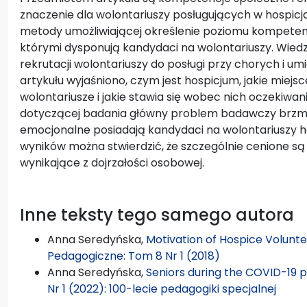
znaczenie dla wolontariuszy posługujących w hospicj
metody umożliwiającej określenie poziomu kompetenc
którymi dysponują kandydaci na wolontariuszy. Wied
rekrutacji wolontariuszy do posługi przy chorych i um
artykułu wyjaśniono, czym jest hospicjum, jakie miejs
wolontariusze i jakie stawia się wobec nich oczekiwa
dotyczącej badania główny problem badawczy brzmi:
emocjonalne posiadają kandydaci na wolontariuszy 
wyników można stwierdzić, że szczególnie cenione 
wynikające z dojrzałości osobowej.
Inne teksty tego samego autora
Anna Seredyńska,
Motivation of Hospice Volunt
Pedagogiczne: Tom 8 Nr 1 (2018)
Anna Seredyńska,
Seniors during the COVID-19
Nr 1 (2022): 100-lecie pedagogiki specjalnej