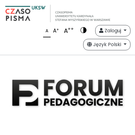
++
A
+
A
Zaloguj
A
Język Polski