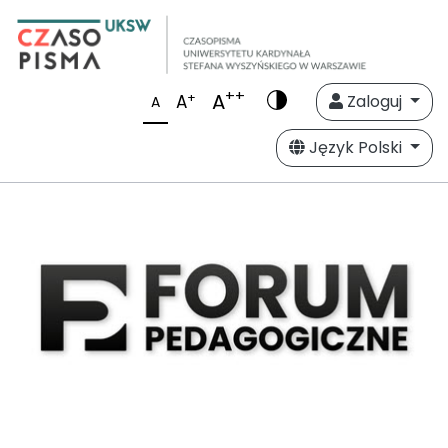
++
A
+
A
Zaloguj
A
Język Polski