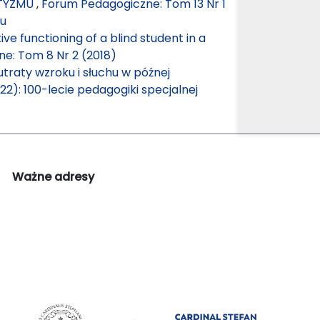
UTYZMU
,
Forum Pedagogiczne: Tom 13 Nr 1
mu
ive functioning of a blind student in a
e: Tom 8 Nr 2 (2018)
raty wzroku i słuchu w późnej
2): 100-lecie pedagogiki specjalnej
Ważne adresy