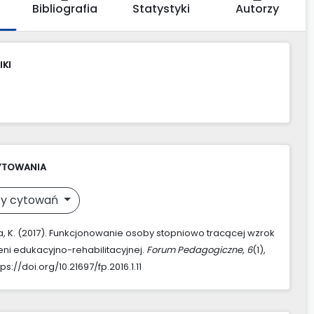
Bibliografia
Statystyki
Autorzy
IKI
YTOWANIA
y cytowań
, K. (2017). Funkcjonowanie osoby stopniowo tracącej wzrok
eni edukacyjno-rehabilitacyjnej.
Forum Pedagogiczne
,
6
(1),
tps://doi.org/10.21697/fp.2016.1.11