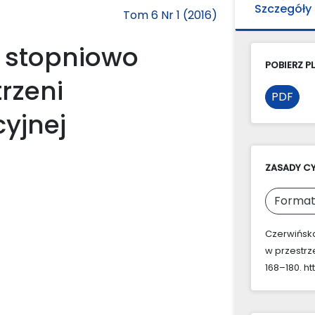
Szczegóły
Tom 6 Nr 1 (2016)
 stopniowo
POBIERZ PL
rzeni
PDF
yjnej
ZASADY C
Format
Czerwińska
w przestrz
168–180. ht