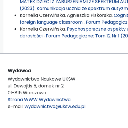
MATEK DZIECI Z ZABURZENIAMI ZE SPEKTRUM A
(2023): Komunikacja ucznia ze spektrum autyz
Kornelia Czerwińska, Agnieszka Piskorska,
Cognit
foreign language classroom
,
Forum Pedagogiczn
Kornelia Czerwińska,
Psychospołeczne aspekty ut
dorosłości
,
Forum Pedagogiczne: Tom 12 Nr 1 (202
Wydawca
Wydawnictwo Naukowe UKSW
ul. Dewajtis 5, domek nr 2
01-815 Warszawa
Strona WWW Wydawnictwa
e-mail:
wydawnictwo@uksw.edu.pl