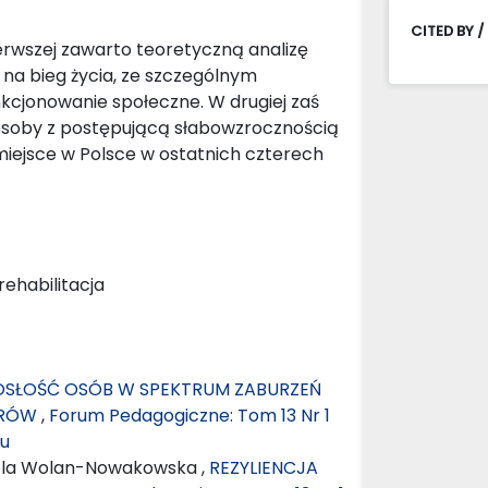
CITED BY /
erwszej zawarto teoretyczną analizę
na bieg życia, ze szczególnym
nkcjonowanie społeczne. W drugiej zaś
 osoby z postępującą słabowzrocznością
miejsce w Polsce w ostatnich czterech
ehabilitacja
SŁOŚĆ OSÓB W SPEKTRUM ZABURZEŃ
ARÓW
,
Forum Pedagogiczne: Tom 13 Nr 1
mu
iola Wolan-Nowakowska ,
REZYLIENCJA