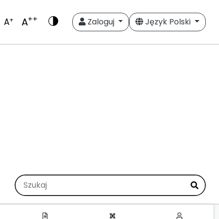
++
A
+
A
Zaloguj
Język Polski