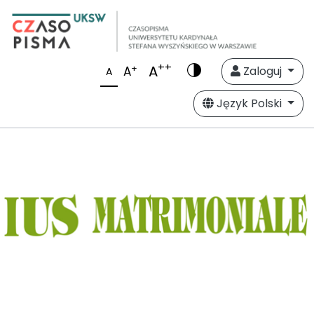
++
A
+
A
Zaloguj
A
Język Polski