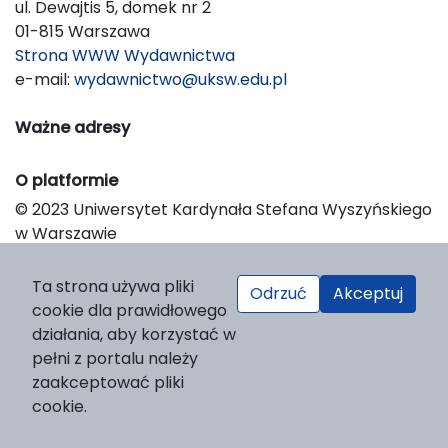
ul. Dewajtis 5, domek nr 2
01-815 Warszawa
Strona WWW Wydawnictwa
e-mail:
wydawnictwo@uksw.edu.pl
Ważne adresy
O platformie
© 2023 Uniwersytet Kardynała Stefana Wyszyńskiego
w Warszawie
Support & Customization by LIBCOM
Platform & Workflow by OJS/PKP
Ta strona używa pliki
Odrzuć
Akceptuj
cookie dla prawidłowego
działania, aby korzystać w
pełni z portalu należy
zaakceptować pliki
cookie.