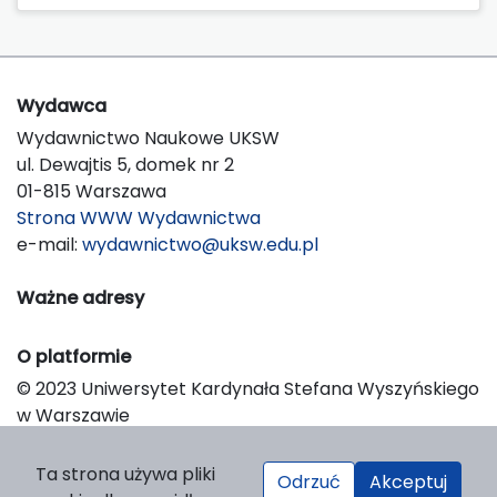
Wydawca
Wydawnictwo Naukowe UKSW
ul. Dewajtis 5, domek nr 2
01-815 Warszawa
Strona WWW Wydawnictwa
e-mail:
wydawnictwo@uksw.edu.pl
Ważne adresy
O platformie
© 2023 Uniwersytet Kardynała Stefana Wyszyńskiego
w Warszawie
Support & Customization by LIBCOM
Platform & Workflow by OJS/PKP
Ta strona używa pliki
Odrzuć
Akceptuj