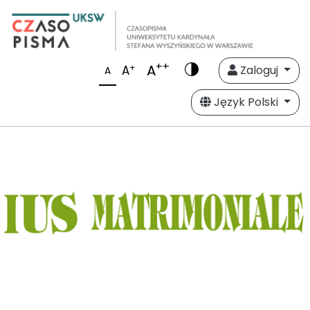
++
A
+
A
Zaloguj
A
Język Polski