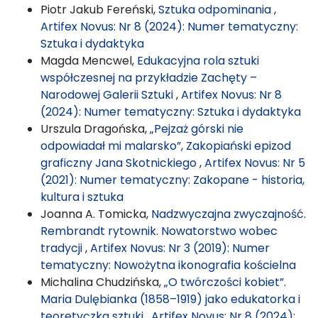
Piotr Jakub Fereński,
Sztuka odpominania
,
Artifex Novus: Nr 8 (2024): Numer tematyczny:
Sztuka i dydaktyka
Magda Mencwel,
Edukacyjna rola sztuki
współczesnej na przykładzie Zachęty –
Narodowej Galerii Sztuki
,
Artifex Novus: Nr 8
(2024): Numer tematyczny: Sztuka i dydaktyka
Urszula Dragońska,
„Pejzaż górski nie
odpowiadał mi malarsko”, Zakopiański epizod
graficzny Jana Skotnickiego
,
Artifex Novus: Nr 5
(2021): Numer tematyczny: Zakopane - historia,
kultura i sztuka
Joanna A. Tomicka,
Nadzwyczajna zwyczajność.
Rembrandt rytownik. Nowatorstwo wobec
tradycji
,
Artifex Novus: Nr 3 (2019): Numer
tematyczny: Nowożytna ikonografia kościelna
Michalina Chudzińska,
„O twórczości kobiet”.
Maria Dulębianka (1858–1919) jako edukatorka i
teoretyczka sztuki
,
Artifex Novus: Nr 8 (2024):