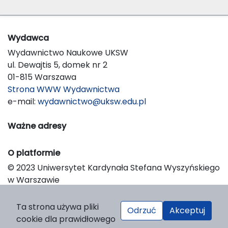
Wydawca
Wydawnictwo Naukowe UKSW
ul. Dewajtis 5, domek nr 2
01-815 Warszawa
Strona WWW Wydawnictwa
e-mail:
wydawnictwo@uksw.edu.pl
Ważne adresy
O platformie
© 2023 Uniwersytet Kardynała Stefana Wyszyńskiego
w Warszawie
Support & Customization by LIBCOM
Platform & Workflow by OJS/PKP
Ta strona używa pliki
Odrzuć
Akceptuj
cookie dla prawidłowego