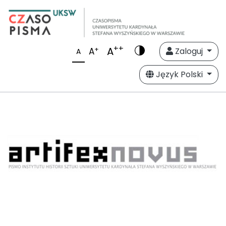
++
A
+
A
Zaloguj
A
Język Polski