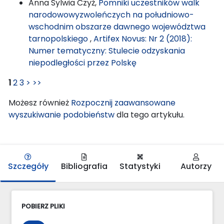
Anna Sylwia Czyż,
Pomniki uczestników walk
narodowowyzwoleńczych na południowo-
wschodnim obszarze dawnego województwa
tarnopolskiego
,
Artifex Novus: Nr 2 (2018):
Numer tematyczny: Stulecie odzyskania
niepodległości przez Polskę
1
2
3
>
>>
Możesz również
Rozpocznij zaawansowane
wyszukiwanie podobieństw
dla tego artykułu.
Szczegóły
Bibliografia
Statystyki
Autorzy
POBIERZ PLIKI