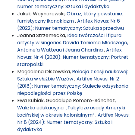
Numer tematyczny: Sztuka i dydaktyka
Jakub Woynarowski,
Obraz, który powstanie:
fumistyczny ikonoklazm
,
Artifex Novus: Nr 6
(2022): Numer tematyczny: Sztuka sprzeciwu
Joanna Strzemecka,
Idea twórczości i figura
artysty w singeries Davida Teniersa Młodszego,
Antoine’a Watteau i Jeana Chardina
,
Artifex
Novus: Nr 4 (2020): Numer tematyczny: Portret
staropolski
Magdalena Olszewska,
Relacja z sesji naukowej:
Sztuka w służbie Wazów
,
Artifex Novus: Nr 2
(2018): Numer tematyczny: Stulecie odzyskania
niepodległości przez Polskę
Ewa Kubiak, Guadalupe Romero-Sánchez,
Walizka edukacyjna: „Tubylcze osady Ameryki
Łacińskiej w okresie kolonialnym”
,
Artifex Novus:
Nr 8 (2024): Numer tematyczny: Sztuka i
dydaktyka