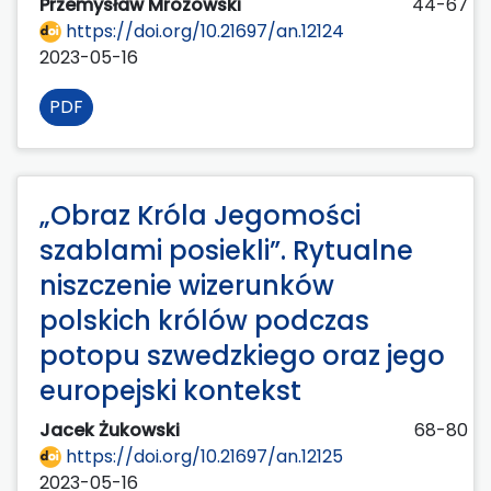
Przemysław Mrozowski
44-67
https://doi.org/10.21697/an.12124
2023-05-16
PDF
„Obraz Króla Jegomości
szablami posiekli”. Rytualne
niszczenie wizerunków
polskich królów podczas
potopu szwedzkiego oraz jego
europejski kontekst
Jacek Żukowski
68-80
https://doi.org/10.21697/an.12125
2023-05-16