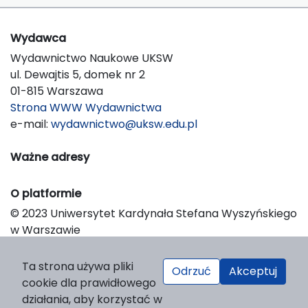
Wydawca
Wydawnictwo Naukowe UKSW
ul. Dewajtis 5, domek nr 2
01-815 Warszawa
Strona WWW Wydawnictwa
e-mail:
wydawnictwo@uksw.edu.pl
Ważne adresy
O platformie
© 2023 Uniwersytet Kardynała Stefana Wyszyńskiego
w Warszawie
Support & Customization by LIBCOM
Platform & Workflow by OJS/PKP
Ta strona używa pliki
Odrzuć
Akceptuj
cookie dla prawidłowego
działania, aby korzystać w