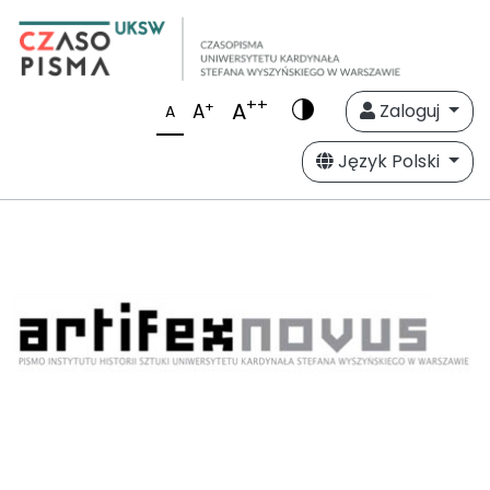
++
A
+
A
Zaloguj
A
Język Polski