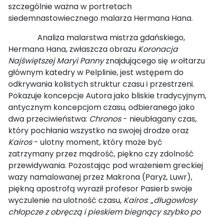
szczególnie ważna w portretach
siedemnastowiecznego malarza Hermana Hana.
Analiza malarstwa mistrza gdańskiego,
Hermana Hana, zwłaszcza obrazu
Koronacja
Najświętszej Maryi Panny
znajdującego się
w
ołtarzu
głównym katedry w Pelplinie, jest wstępem do
odkrywania kolistych struktur czasu i przestrzeni.
Pokazuje koncepcje Autora jako bliskie tradycyjnym,
antycznym koncepcjom czasu, odbieranego jako
dwa przeciwieństwa:
Chronos
- nieubłagany czas,
który pochłania wszystko na swojej drodze oraz
Kairos
- ulotny moment, który może być
zatrzymany przez mądrość, piękno czy zdolność
przewidywania. Pozostając pod wrażeniem greckiej
wazy namalowanej przez Makrona (Paryż, Luwr),
piękną apostrofą wyraził profesor Pasierb swoje
wyczulenie na ulotność czasu,
Kairos
: „
długowłosy
chłopcze z obręczą i pieskiem biegnący szybko po