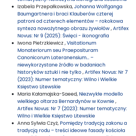
Izabela Przepałkowska,
Johanna Wolfganga
Baumgartnera i braci Klauberów czterej
patroni od czterech elementów – rokokowa
synteza nowożytnego obrazu żywiołów
,
Artifex
Novus: Nr 9 (2025): Święci - ikonografia
Iwona Pietrzkiewicz ,
Visitationum
Monateriorum seu Praeposituram
Canonicorum Lateranensium… –
niewykorzystane źródło w badaniach
historyków sztuki i nie tylko
,
Artifex Novus: Nr 7
(2023): Numer tematyczny: Wilno i Wielkie
Księstwo Litewskie
Maria Kałamajska-Saeed,
Niezwykłe modello
wielkiego ołtarza Bernardynów w Kownie
,
Artifex Novus: Nr 7 (2023): Numer tematyczny:
Wilno i Wielkie Księstwo Litewskie
Anna Sylwia Czyż,
Pomiędzy tradycją zakonu a
tradycją rodu – treści ideowe fasady kościoła