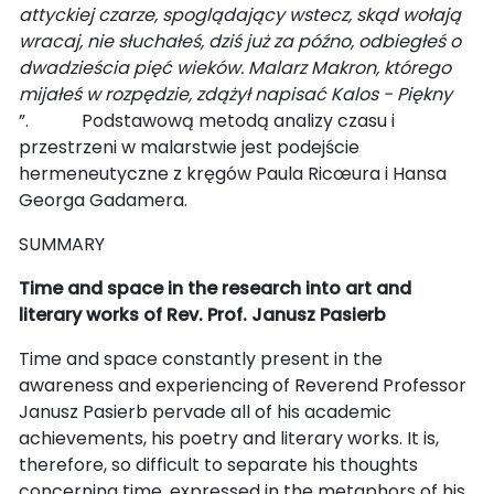
attyckiej czarze, spoglądający wstecz, skąd wołają
wracaj, nie słuchałeś, dziś już za późno, odbiegłeś o
dwadzieścia pięć wieków. Malarz Makron, którego
mijałeś w rozpędzie, zdążył napisać Kalos - Piękny
”. Podstawową metodą analizy czasu i
przestrzeni w malarstwie jest podejście
hermeneutyczne z kręgów Paula Ricœura i Hansa
Georga Gadamera.
SUMMARY
Time and space in the research into art and
literary works of Rev. Prof. Janusz Pasierb
Time and space constantly present in the
awareness and experiencing of Reverend Professor
Janusz Pasierb pervade all of his academic
achievements, his poetry and literary works. It is,
therefore, so difficult to separate his thoughts
concerning time, expressed in the metaphors of his