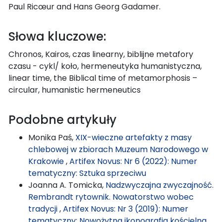
Paul Ricœur and Hans Georg Gadamer.
Słowa kluczowe:
Chronos, Kairos, czas linearny, biblijne metafory
czasu - cykl/ koło, hermeneutyka humanistyczna,
linear time, the Biblical time of metamorphosis –
circular, humanistic hermeneutics
Podobne artykuły
Monika Paś,
XIX-wieczne artefakty z masy
chlebowej w zbiorach Muzeum Narodowego w
Krakowie
,
Artifex Novus: Nr 6 (2022): Numer
tematyczny: Sztuka sprzeciwu
Joanna A. Tomicka,
Nadzwyczajna zwyczajność.
Rembrandt rytownik. Nowatorstwo wobec
tradycji
,
Artifex Novus: Nr 3 (2019): Numer
tematyczny: Nowożytna ikonografia kościelna