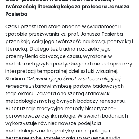
twórczością literacką
księdza profesora Janusza
Pasierba
Czas i przestrzeń stale obecne w świadomości i
sposobie przeżywania ks. prof. Janusza Pasierba
przenikają całą jego twórczość naukową, poetycką i
literacką. Dlatego też trudno rozdzielić jego
przemyślenia dotyczące czasu, wyrażone w
metaforach języka poetyckiego od metod opisu czy
interpretacji temporalnej dzieł sztuki wizualnej.
Studium
Człowiek i jego świat w sztuce religijnej
renesansu
stanowi syntezę postaw badawczych
tego okresu. Zawiera ono szereg stanowisk
metodologicznych głównych badaczy renesansu.
Autor uznaje tradycyjne metody historyczno-
porównawcze czy ikonologię. W swoich badaniach
wykorzystuje również nowsze podejścia
metodologiczne: lingwistykę, antropologię i
hermeneutykę. Potwierdzają to wczesne studia