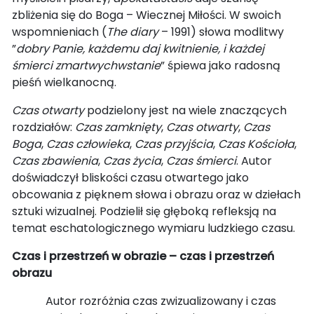
zbliżenia się do Boga – Wiecznej Miłości. W swoich
wspomnieniach (
The diary
– 1991) słowa modlitwy
”
dobry Panie, każdemu daj kwitnienie, i każdej
śmierci zmartwychwstanie
” śpiewa jako radosną
pieśń wielkanocną.
Czas otwarty
podzielony jest na wiele znaczących
rozdziałów:
Czas zamknięty
,
Czas otwarty
,
Czas
Boga
,
Czas człowieka
,
Czas przyjścia
,
Czas Kościoła
,
Czas zbawienia
,
Czas życia
,
Czas
śmierci
. Autor
doświadczył bliskości czasu otwartego jako
obcowania z pięknem słowa i obrazu oraz w dziełach
sztuki wizualnej. Podzielił się głęboką refleksją na
temat eschatologicznego wymiaru ludzkiego czasu.
Czas i przestrzeń w obrazie – czas i przestrzeń
obrazu
Autor rozróżnia czas zwizualizowany i czas