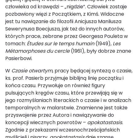
człowieka od krawędzi – „nigdzie”. Człowiek zostaje
pozbawiony więzi z Początkiem, z Kimś. Widoczne
jest tu nawiązanie do filozofii Anicjusza Manliusza
Sewerynusa Boecjusza, jak też do innych autorów,
których prace, zebrane przez Georgesa Pouleta w
tomach:
Études sur le temps humain
(1949),
Les
Métamorphoses du cercle
(1961), były dobrze znane
Pasierbowi.
W
Czasie otwartym
, pracy będącej syntezą o czasie,
ks. prof. Pasierb przyjmuje biblijną linię początku i
końca czasu. Przywołuje on również figury
pulsujących kręgów czasu, które przewijają się w
jego rozmyślaniach literackich o czasie i w analizach
temporalnych w malarstwie. Znamienne jest także
przyswojenie przez Autora i nawiązywanie do
koncepcji wiecznych powrotów –
apokatastasis.
Zgodnie z przekazami wczesnochrześcijańskich
myślicieli i pisarzy,
apokatastasis
daje szansę