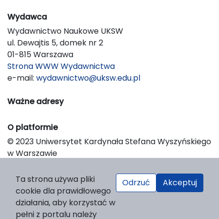
Wydawca
Wydawnictwo Naukowe UKSW
ul. Dewajtis 5, domek nr 2
01-815 Warszawa
Strona WWW Wydawnictwa
e-mail:
wydawnictwo@uksw.edu.pl
Ważne adresy
O platformie
© 2023 Uniwersytet Kardynała Stefana Wyszyńskiego
w Warszawie
Support & Customization by LIBCOM
Platform & Workflow by OJS/PKP
Ta strona używa pliki
Odrzuć
Akceptuj
cookie dla prawidłowego
działania, aby korzystać w
pełni z portalu należy