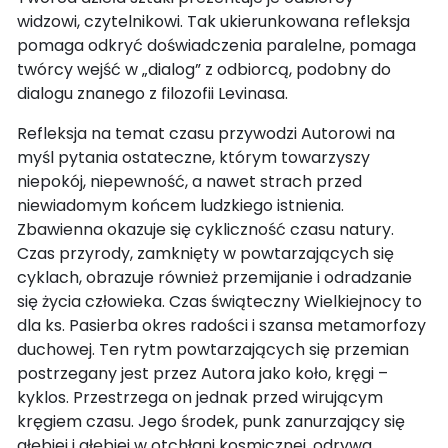
widzowi, czytelnikowi. Tak ukierunkowana refleksja
pomaga odkryć doświadczenia paralelne, pomaga
twórcy wejść w „dialog” z odbiorcą, podobny do
dialogu znanego z filozofii Levinasa.
Refleksja na temat czasu przywodzi Autorowi na
myśl pytania ostateczne, którym towarzyszy
niepokój, niepewność, a nawet strach przed
niewiadomym końcem ludzkiego istnienia.
Zbawienna okazuje się cykliczność czasu natury.
Czas przyrody, zamknięty w powtarzających się
cyklach, obrazuje również przemijanie i odradzanie
się życia człowieka. Czas świąteczny Wielkiejnocy to
dla ks. Pasierba okres radości i szansa metamorfozy
duchowej. Ten rytm powtarzających się przemian
postrzegany jest przez Autora jako koło, kręgi –
kyklos. Przestrzega on jednak przed wirującym
kręgiem czasu. Jego środek, punk zanurzający się
głębiej i głębiej w otchłani kosmicznej, odrywa