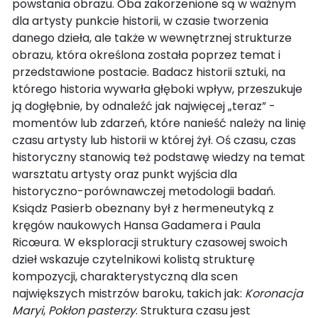
powstania obrazu. Oba zakorzenione są w ważnym
dla artysty punkcie historii, w czasie tworzenia
danego dzieła, ale także w wewnętrznej strukturze
obrazu, która określona została poprzez temat i
przedstawione postacie. Badacz historii sztuki, na
którego historia wywarła głęboki wpływ, przeszukuje
ją dogłębnie, by odnaleźć jak najwięcej „teraz” -
momentów lub zdarzeń, które nanieść należy na linię
czasu artysty lub historii w której żył. Oś czasu, czas
historyczny stanowią też podstawę wiedzy na temat
warsztatu artysty oraz punkt wyjścia dla
historyczno-porównawczej metodologii badań.
Ksiądz Pasierb obeznany był z hermeneutyką z
kręgów naukowych Hansa Gadamera i Paula
Ricœura. W eksploracji struktury czasowej swoich
dzieł wskazuje czytelnikowi kolistą strukturę
kompozycji, charakterystyczną dla scen
największych mistrzów baroku, takich jak:
Koronacja
Maryi
,
Pokłon pasterzy
. Struktura czasu jest