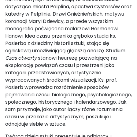
dotyczące miasta Pelplina, opactwa Cystersów oraz
katedry w Pelplinie, Drzwi Gnieźnieńskich, motywu
koronacji Maryi Dziewicy, a przede wszystkim
monografia poświęcona malarzowi Hermanowi
Hanowi. Idea czasu przenika głęboko studia ks.
Pasierba z dziedziny historii sztuki, stając się
ogniskową umożliwiającą głębszą analizę. Studium
Czas otwarty
stanowi heurezę pozwalającą na
eksplorację powiązań czasu i przestrzeni jako
kategorii przedstawionych, artystycznie
wypracowanych środkami wizualizacji. Ks. prof.
Pasierb wprowadza rozróżnienie sposobów
pojmowania czasu: biologicznego, psychologicznego,
społecznego, historycznego i kalendarzowego. Jak
sam przyznaje, jako autor łączy różne rozumienia
czasu w przekazie artystycznym; poszukuje i
odnajduje siebie w sztuce.
Twórca dzieła sztuki prezentuje je odbiorcy –