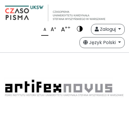
++
A
+
A
Zaloguj
A
Język Polski