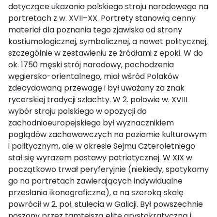
dotyczące ukazania polskiego stroju narodowego na
portretach z w. XVII–XX. Portrety stanowią cenny
materiał dla poznania tego zjawiska od strony
kostiumologicznej, symbolicznej, a nawet politycznej,
szczególnie w zestawieniu ze źródłami z epoki. W do
ok. 1750 męski strój narodowy, pochodzenia
węgiersko-orientalnego, miał wśród Polaków
zdecydowaną przewagę i był uważany za znak
rycerskiej tradycji szlachty. W 2. połowie w. XVIII
wybór stroju polskiego w opozycji do
zachodnioeuropejskiego był wyznacznikiem
poglądów zachowawczych na poziomie kulturowym
i politycznym, ale w okresie Sejmu Czteroletniego
stał się wyrazem postawy patriotycznej. W XIX w.
początkowo trwał peryferyjnie (niekiedy, spotykamy
go na portretach zawierających indywidualne
przesłania ikonograficzne), a na szeroką skalę
powrócił w 2. poł. stulecia w Galicji. Był powszechnie
noszony przez tamtejszą elitę arystokratyczną i