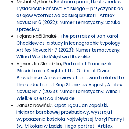
Michał Myśliński,
Biżuteria i pamiątki obchodów
Tysiąclecia Państwa Polskiego – przyczynek do
dziejów wzornictwa polskiej biżuterii
,
Artifex
Novus: Nr 6 (2022): Numer tematyczny: Sztuka
sprzeciwu
Tojana Račiūnaitė ,
The portraits of Jan Karol
Chodkiewicz: a study in iconographic typology
,
Artifex Novus: Nr 7 (2023): Numer tematyczny:
Wilno i Wielkie Księstwo Litewskie
Agnieszka Skrodzka,
Portrait of Franciszek
Piłsudski as a Knight of the Order of Divine
Providence. An overview of an award related to
the abduction of King Stanisław August
,
Artifex
Novus: Nr 7 (2023): Numer tematyczny: Wilno i
Wielkie Księstwo Litewskie
Janusz Nowiński,
Opat Lądu Jan Zapolski,
inicjator barokowej przebudowy, wystroju i
wyposażenia kościoła Najświętszej Maryi Panny i
św. Mikołaja w Lądzie, i jego portret
,
Artifex