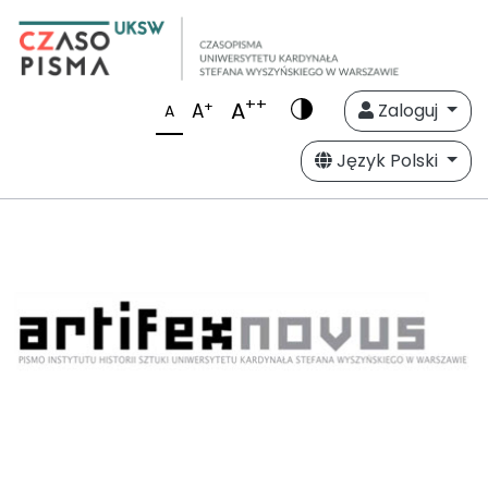
++
A
+
A
Zaloguj
A
Język Polski