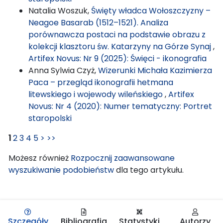
Natalia Woszuk,
Święty władca Wołoszczyzny –
Neagoe Basarab (1512–1521). Analiza
porównawcza postaci na podstawie obrazu z
kolekcji klasztoru św. Katarzyny na Górze Synaj
,
Artifex Novus: Nr 9 (2025): Święci - ikonografia
Anna Sylwia Czyż,
Wizerunki Michała Kazimierza
Paca – przegląd ikonografii hetmana
litewskiego i wojewody wileńskiego
,
Artifex
Novus: Nr 4 (2020): Numer tematyczny: Portret
staropolski
1
2
3
4
5
>
>>
Możesz również
Rozpocznij zaawansowane
wyszukiwanie podobieństw
dla tego artykułu.
Szczegóły
Bibliografia
Statystyki
Autorzy