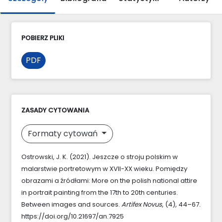
POBIERZ PLIKI
PDF
ZASADY CYTOWANIA
Formaty cytowań
Ostrowski, J. K. (2021). Jeszcze o stroju polskim w
malarstwie portretowym w XVII-XX wieku. Pomiędzy
obrazami a źródłami: More on the polish national attire
in portrait painting from the 17th to 20th centuries.
Between images and sources.
Artifex Novus
, (4), 44–67.
https://doi.org/10.21697/an.7925