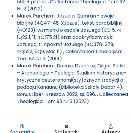
552 + plates.
,
Collectanea Theologica: Tom 92
Nr 2 (2022)
Marek Parchem,
Jozue w Qumran - zwoje
biblijne (4Q47-48, XJozue), tekst parabiblijny
(4Q123), wzmianki o osobie Jozuego (CD 5, 4;
1Q22 1, 11; 4Q175 21) oraz apokryficzny cykl
Jozuego, tj. Apokryf Jozuego (4Q378-379,
4Q522, 5Q9, Mas 11)
,
Collectanea Theologica:
Tom 84 Nr 4 (2014)
Marek Parchem,
Dariusz Dziadosz, Gilgal. Biblia
– Archeologia – Teologia. Studium historyczno-
krytyczne deuteronomi(sty)cznych tradycji o
podboju Kanaanu (Biblioteka Szkoły Dabar 4),
Bonus Liber: Rzeszów 2022, ss. 696.
,
Collectanea
Theologica: Tom 93 Nr 3 (2023)
Szczegóły
Statystyki
Autorzy