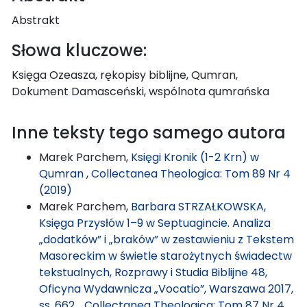
Abstrakt
Słowa kluczowe:
Księga Ozeasza, rękopisy biblijne, Qumran,
Dokument Damasceński, wspólnota qumrańska
Inne teksty tego samego autora
Marek Parchem,
Księgi Kronik (1-2 Krn) w
Qumran
,
Collectanea Theologica: Tom 89 Nr 4
(2019)
Marek Parchem,
Barbara STRZAŁKOWSKA,
Księga Przysłów 1–9 w Septuagincie. Analiza
„dodatków” i „braków” w zestawieniu z Tekstem
Masoreckim w świetle starożytnych świadectw
tekstualnych, Rozprawy i Studia Biblijne 48,
Oficyna Wydawnicza „Vocatio”, Warszawa 2017,
ss. 662.
,
Collectanea Theologica: Tom 87 Nr 4