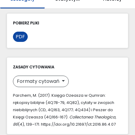
POBIERZ PLIKI
PDF
ZASADY CYTOWANIA
Formaty cytowań
Parchem, M. (2017). Księga Ozeasza w Qumran:
rękopisy biblijne (4Q78-79, 4Q82), cytaty w zwojach
niebiblijnych (CD, 4Q163, 4Q177; 4Q434) i Peszer do
Księgi Ozeasza (4Q166-167).
Collectanea Theologica
,
86
(4), 139–171. https://doi.org/10.21697/ct.2016.86.4.07