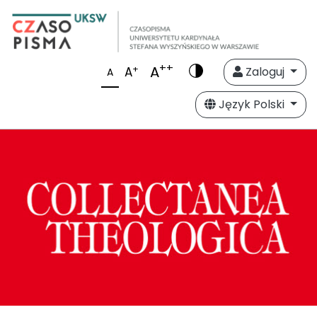
++
A
+
A
Zaloguj
A
Język Polski