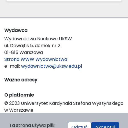
Wydawca
Wydawnictwo Naukowe UKSW
ul. Dewajtis 5, domek nr 2
01-815 Warszawa
Strona WWW Wydawnictwa
e-mail:
wydawnictwo@uksw.edu.pl
Ważne adresy
O platformie
© 2023 Uniwersytet Kardynała Stefana Wyszyńskiego
w Warszawie
Support & Customization by LIBCOM
Platform & Workflow by OJS/PKP
Ta strona używa pliki
Odrzuć
Akceptuj