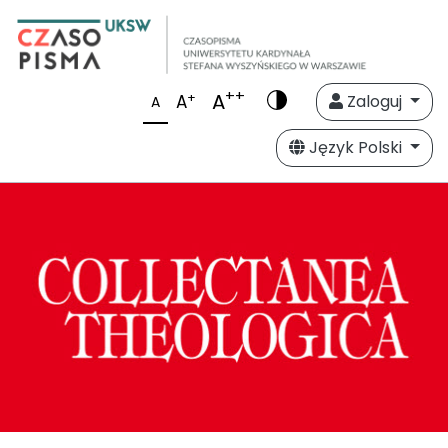
++
A
+
A
Zaloguj
A
Język Polski