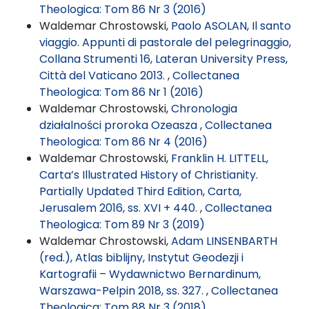
Theologica: Tom 86 Nr 3 (2016)
Waldemar Chrostowski,
Paolo ASOLAN, Il santo
viaggio. Appunti di pastorale del pelegrinaggio,
Collana Strumenti 16, Lateran University Press,
Città del Vaticano 2013.
,
Collectanea
Theologica: Tom 86 Nr 1 (2016)
Waldemar Chrostowski,
Chronologia
działalności proroka Ozeasza
,
Collectanea
Theologica: Tom 86 Nr 4 (2016)
Waldemar Chrostowski,
Franklin H. LITTELL,
Carta’s Illustrated History of Christianity.
Partially Updated Third Edition, Carta,
Jerusalem 2016, ss. XVI + 440.
,
Collectanea
Theologica: Tom 89 Nr 3 (2019)
Waldemar Chrostowski,
Adam LINSENBARTH
(red.), Atlas biblijny, Instytut Geodezji i
Kartografii – Wydawnictwo Bernardinum,
Warszawa-Pelpin 2018, ss. 327.
,
Collectanea
Theologica: Tom 88 Nr 3 (2018)