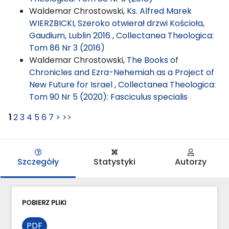
Waldemar Chrostowski,
Ks. Alfred Marek
WIERZBICKI, Szeroko otwierał drzwi Kościoła,
Gaudium, Lublin 2016
,
Collectanea Theologica:
Tom 86 Nr 3 (2016)
Waldemar Chrostowski,
The Books of
Chronicles and Ezra-Nehemiah as a Project of
New Future for Israel
,
Collectanea Theologica:
Tom 90 Nr 5 (2020): Fasciculus specialis
1
2
3
4
5
6
7
>
>>
Szczegóły
Statystyki
Autorzy
POBIERZ PLIKI
PDF