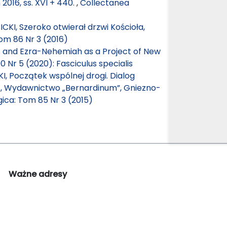
2016, ss. XVI + 440.
,
Collectanea
CKI, Szeroko otwierał drzwi Kościoła,
om 86 Nr 3 (2016)
s and Ezra-Nehemiah as a Project of New
 Nr 5 (2020): Fasciculus specialis
, Początek wspólnej drogi. Dialog
94, Wydawnictwo „Bernardinum”, Gniezno-
ica: Tom 85 Nr 3 (2015)
Ważne adresy