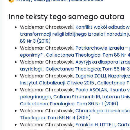
Inne teksty tego samego autora
Waldemar Chrostowski,
Konflikt wokół odbudowy
transformacji religii biblijnego Izraela i narodzin
89 Nr 3 (2019)
Waldemar Chrostowski,
Patriarchowie Izraela –
eponimy?
,
Collectanea Theologica: Tom 88 Nr 4
Waldemar Chrostowski,
Asyryjska diaspora Izrael
asyriologii
,
Collectanea Theologica: Tom 86 Nr 3
Waldemar Chrostowski,
Eugenio ZOLLI, Nazarejczy
Instytut Globalizacji, Gliwice 2015
,
Collectanea T
Waldemar Chrostowski,
Paolo ASOLAN, Il santo v
pelegrinaggio, Collana Strumenti 16, Lateran Univ
Collectanea Theologica: Tom 86 Nr 1 (2016)
Waldemar Chrostowski,
Chronologia działalnoś
Theologica: Tom 86 Nr 4 (2016)
Waldemar Chrostowski,
Franklin H. LITTELL, Carta