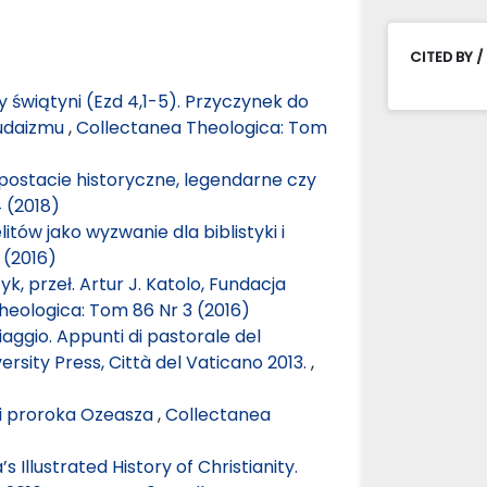
CITED BY /
 świątyni (Ezd 4,1-5). Przyczynek do
 judaizmu
,
Collectanea Theologica: Tom
 postacie historyczne, legendarne czy
 (2018)
itów jako wyzwanie dla biblistyki i
 (2016)
k, przeł. Artur J. Katolo, Fundacja
heologica: Tom 86 Nr 3 (2016)
iaggio. Appunti di pastorale del
ersity Press, Città del Vaticano 2013.
,
ci proroka Ozeasza
,
Collectanea
’s Illustrated History of Christianity.