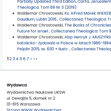
Partially Updated Third Edition, Carta, Jerusalem 
Theologica: Tom 89 Nr 3 (2019)
Waldemar Chrostowski,
Ks. Alfred Marek WIERZBI
Gaudium, Lublin 2016
,
Collectanea Theologica: T
Waldemar Chrostowski,
The Books of Chronicle
Future for Israel
,
Collectanea Theologica: Tom 90
Waldemar Chrostowski,
Abp Henryk J. MUSZYŃSKI
katolicko- żydowski w Polsce w latach 1986-19
Pelplin 2015, ss. 630 + ilustr.
,
Collectanea Theolog
1
2
3
4
5
6
7
>
>>
Wydawca
Wydawnictwo Naukowe UKSW
ul. Dewajtis 5, domek nr 2
01-815 Warszawa
Strona WWW Wydawnictwa