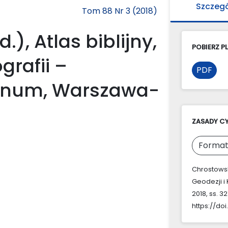
Szczeg
Tom 88 Nr 3 (2018)
, Atlas biblijny,
POBIERZ PL
grafii –
PDF
inum, Warszawa-
ZASADY C
Format
Chrostowski
Geodezji i
2018, ss. 3
https://doi