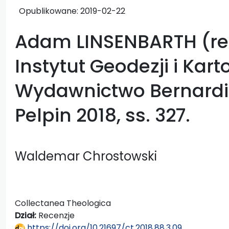
Opublikowane:
2019-02-22
Adam LINSENBARTH (red.)
Instytut Geodezji i Karto
Wydawnictwo Bernard
Pelpin 2018, ss. 327.
Waldemar Chrostowski
Collectanea Theologica
Dział:
Recenzje
https://doi.org/10.21697/ct.2018.88.3.09