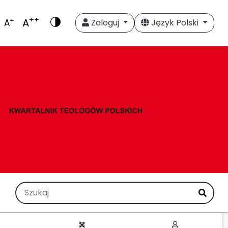
++
A
+
A
Zaloguj
Język Polski