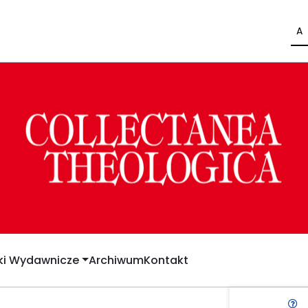
A
yki Wydawnicze
Archiwum
Kontakt