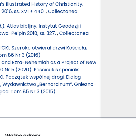
’s Illustrated History of Christianity.
2016, ss. XVI + 440.
,
Collectanea
 Atlas biblijny, Instytut Geodezji i
a-Pelpin 2018, ss. 327.
,
Collectanea
CKI, Szeroko otwierał drzwi Kościoła,
om 86 Nr 3 (2016)
s and Ezra-Nehemiah as a Project of New
 Nr 5 (2020): Fasciculus specialis
, Początek wspólnej drogi. Dialog
94, Wydawnictwo „Bernardinum”, Gniezno-
ica: Tom 85 Nr 3 (2015)
Ważne adresy