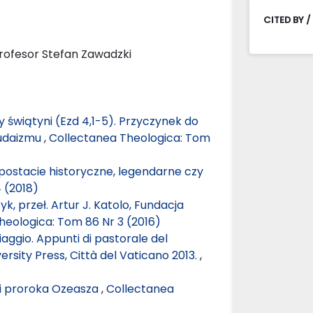
CITED BY /
 profesor Stefan Zawadzki
 świątyni (Ezd 4,1-5). Przyczynek do
 judaizmu
,
Collectanea Theologica: Tom
 postacie historyczne, legendarne czy
 (2018)
k, przeł. Artur J. Katolo, Fundacja
heologica: Tom 86 Nr 3 (2016)
iaggio. Appunti di pastorale del
ersity Press, Città del Vaticano 2013.
,
ci proroka Ozeasza
,
Collectanea