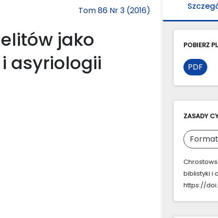
Szczeg
Tom 86 Nr 3 (2016)
elitów jako
POBIERZ PL
i asyriologii
PDF
ZASADY C
Format
Chrostowsk
biblistyki i
https://doi