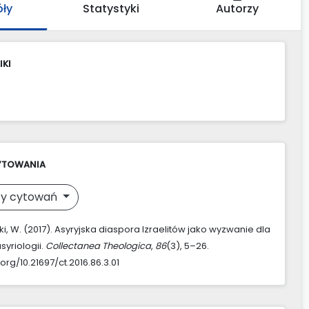
óły
Statystyki
Autorzy
IKI
YTOWANIA
y cytowań
i, W. (2017). Asyryjska diaspora Izraelitów jako wyzwanie dla
 asyriologii.
Collectanea Theologica
,
86
(3), 5–26.
.org/10.21697/ct.2016.86.3.01