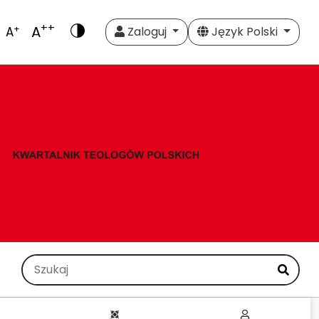
++
A
+
A
Zaloguj
Język Polski