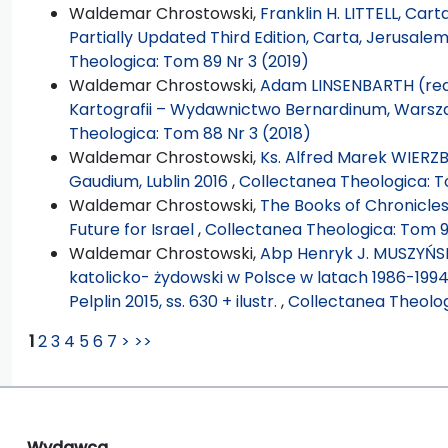
Waldemar Chrostowski,
Franklin H. LITTELL, Carta
Partially Updated Third Edition, Carta, Jerusalem 
Theologica: Tom 89 Nr 3 (2019)
Waldemar Chrostowski,
Adam LINSENBARTH (red.),
Kartografii – Wydawnictwo Bernardinum, Warszaw
Theologica: Tom 88 Nr 3 (2018)
Waldemar Chrostowski,
Ks. Alfred Marek WIERZBI
Gaudium, Lublin 2016
,
Collectanea Theologica: T
Waldemar Chrostowski,
The Books of Chronicle
Future for Israel
,
Collectanea Theologica: Tom 90
Waldemar Chrostowski,
Abp Henryk J. MUSZYŃSKI
katolicko- żydowski w Polsce w latach 1986-19
Pelplin 2015, ss. 630 + ilustr.
,
Collectanea Theolog
1
2
3
4
5
6
7
>
>>
Wydawca