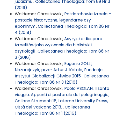
judaizmu
,
Collectanea Theologica: Tom 89 Nr 3
(2019)
Waldemar Chrostowski,
Patriarchowie Izraela –
postacie historyczne, legendarne czy
eponimy?
,
Collectanea Theologica: Tom 88 Nr
4 (2018)
Waldemar Chrostowski,
Asyryjska diaspora
Izraelitów jako wyzwanie dla biblistyki i
asyriologii
,
Collectanea Theologica: Tom 86 Nr
3 (2016)
Waldemar Chrostowski,
Eugenio ZOLLI,
Nazarejczyk, przeł. Artur J. Katolo, Fundacja
Instytut Globalizacji, Gliwice 2015
,
Collectanea
Theologica: Tom 86 Nr 3 (2016)
Waldemar Chrostowski,
Paolo ASOLAN, Il santo
viaggio. Appunti di pastorale del pelegrinaggio,
Collana Strumenti 16, Lateran University Press,
Città del Vaticano 2013.
,
Collectanea
Theologica: Tom 86 Nr 1 (2016)