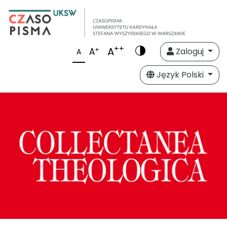
++
A
+
A
Zaloguj
A
Język Polski