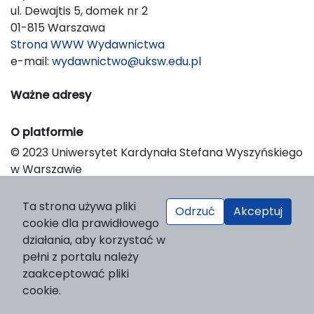
ul. Dewajtis 5, domek nr 2
01-815 Warszawa
Strona WWW Wydawnictwa
e-mail:
wydawnictwo@uksw.edu.pl
Ważne adresy
O platformie
© 2023 Uniwersytet Kardynała Stefana Wyszyńskiego
w Warszawie
Support & Customization by LIBCOM
Platform & Workflow by OJS/PKP
Ta strona używa pliki
Odrzuć
Akceptuj
cookie dla prawidłowego
działania, aby korzystać w
pełni z portalu należy
zaakceptować pliki
cookie.