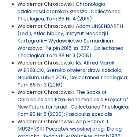
Waldemar Chrostowski,
Chronologia
działalności proroka Ozeasza
,
Collectanea
Theologica: Tom 86 Nr 4 (2016)
Waldemar Chrostowski,
Adam LINSENBARTH
(red.), Atlas biblijny, Instytut Geodezji i
Kartografii – Wydawnictwo Bernardinum,
Warszawa-Pelpin 2018, ss. 327.
,
Collectanea
Theologica: Tom 88 Nr 3 (2018)
Waldemar Chrostowski,
Ks. Alfred Marek
WIERZBICKI, Szeroko otwierał drzwi Kościoła,
Gaudium, Lublin 2016
,
Collectanea Theologica:
Tom 86 Nr 3 (2016)
Waldemar Chrostowski,
The Books of
Chronicles and Ezra-Nehemiah as a Project of
New Future for Israel
,
Collectanea Theologica:
Tom 90 Nr 5 (2020): Fasciculus specialis
Waldemar Chrostowski,
Abp Henryk J.
MUSZYŃSKI, Początek wspólnej drogi. Dialog
katolicko- żydowski w Polsce w latach 1986-