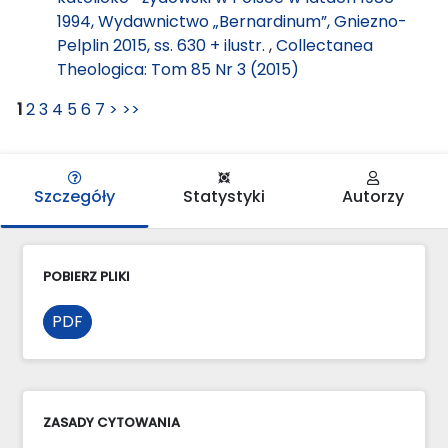
1994, Wydawnictwo „Bernardinum”, Gniezno-
Pelplin 2015, ss. 630 + ilustr.
,
Collectanea
Theologica: Tom 85 Nr 3 (2015)
1
2
3
4
5
6
7
>
>>
Szczegóły
Statystyki
Autorzy
POBIERZ PLIKI
PDF
ZASADY CYTOWANIA