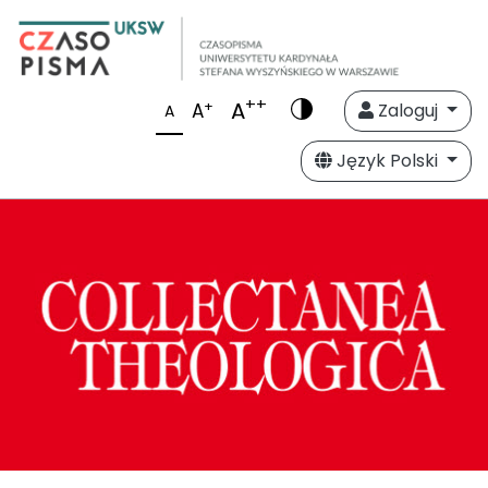
++
A
+
A
Zaloguj
A
Język Polski