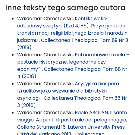
Inne teksty tego samego autora
Waldemar Chrostowski,
Konflikt wokół
odbudowy świątyni (Ezd 4,1-5). Przyczynek do
transformacji religii biblijnego Izraela i narodzin
judaizmu
,
Collectanea Theologica: Tom 89 Nr 3
(2019)
Waldemar Chrostowski,
Patriarchowie Izraela –
postacie historyczne, legendarne czy
eponimy?
,
Collectanea Theologica: Tom 88 Nr
4 (2018)
Waldemar Chrostowski,
Asyryjska diaspora
Izraelitów jako wyzwanie dla biblistyki i
asyriologii
,
Collectanea Theologica: Tom 86 Nr
3 (2016)
Waldemar Chrostowski,
Paolo ASOLAN, Il santo
viaggio. Appunti di pastorale del pelegrinaggio,
Collana Strumenti 16, Lateran University Press,
Città del Vaticano 2013.
,
Collectanea