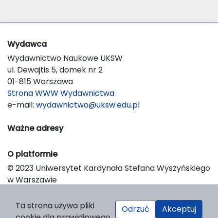
Wydawca
Wydawnictwo Naukowe UKSW
ul. Dewajtis 5, domek nr 2
01-815 Warszawa
Strona WWW Wydawnictwa
e-mail:
wydawnictwo@uksw.edu.pl
Ważne adresy
O platformie
© 2023 Uniwersytet Kardynała Stefana Wyszyńskiego
w Warszawie
Support & Customization by LIBCOM
Platform & Workflow by OJS/PKP
Ta strona używa pliki
Odrzuć
Akceptuj
cookie dla prawidłowego