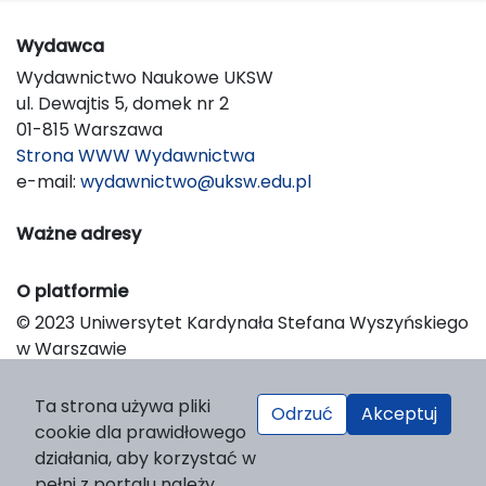
Wydawca
Wydawnictwo Naukowe UKSW
ul. Dewajtis 5, domek nr 2
01-815 Warszawa
Strona WWW Wydawnictwa
e-mail:
wydawnictwo@uksw.edu.pl
Ważne adresy
O platformie
© 2023 Uniwersytet Kardynała Stefana Wyszyńskiego
w Warszawie
Support & Customization by LIBCOM
Platform & Workflow by OJS/PKP
Ta strona używa pliki
Odrzuć
Akceptuj
cookie dla prawidłowego
działania, aby korzystać w
pełni z portalu należy