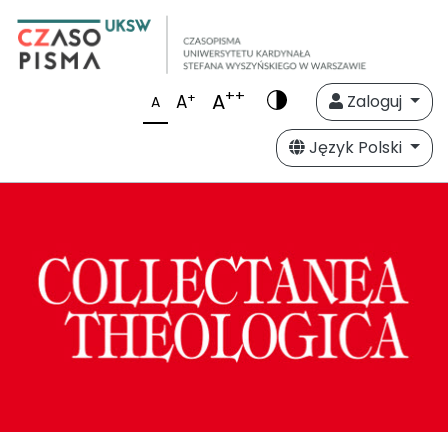
++
A
+
A
Zaloguj
A
Język Polski