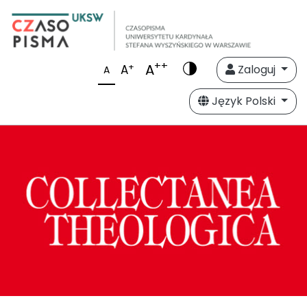
++
A
+
A
Zaloguj
A
Język Polski