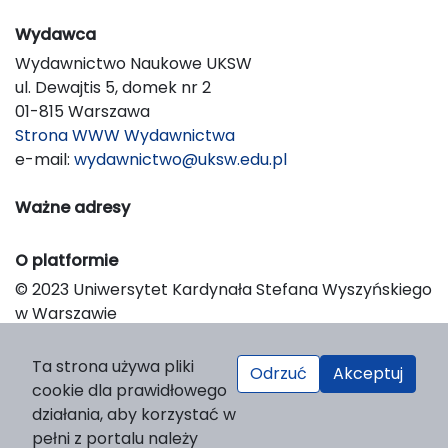
Wydawca
Wydawnictwo Naukowe UKSW
ul. Dewajtis 5, domek nr 2
01-815 Warszawa
Strona WWW Wydawnictwa
e-mail:
wydawnictwo@uksw.edu.pl
Ważne adresy
O platformie
© 2023 Uniwersytet Kardynała Stefana Wyszyńskiego
w Warszawie
Support & Customization by LIBCOM
Platform & Workflow by OJS/PKP
Ta strona używa pliki
Odrzuć
Akceptuj
cookie dla prawidłowego
działania, aby korzystać w
pełni z portalu należy