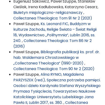
Eugeniusz Sakowicz, Paweł Szuppe, Stanisław
Cieślak, Irena Kadłubowska, Katarzyna Cesarz,
Biuletyn misjologiczno-religioznawczy
,
Collectanea Theologica: Tom 91 Nr 2 (2021)
Paweł Szuppe,
Ks. Leonard FIC, Buddyzm w
kulturze Zachodu, Religie Świata – Świat Religii
18, Wydawnictwo „Polihymnia”, Lublin 2016, ss.
240.
,
Collectanea Theologica: Tom 86 Nr 2
(2016)
Paweł Szuppe,
Bibliografia publikacji ks. prof. dr.
hab. Waldemara Chrostowskiego w
„Collectanea Theologica” (1990-2020)
,
Collectanea Theologica: Tom 90 Nr 2 (2020)
Paweł Szuppe,
Alina RYNIO, Magdalena
PARZYSZEK (red.), Społeczna potrzeba pamięci.
Osoba i dzieło Kardynała Stefana Wyszyńskiego
Prymasa Tysiąclecia, Towarzystwo Naukowe
Katolickiego Uniwersytetu Lubelskiego Jana
Pawła II, Lublin 2017, ss. 380.
,
Collectanea