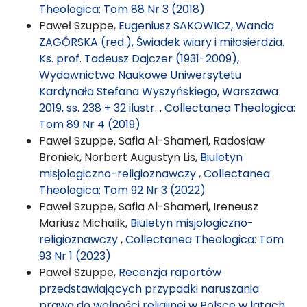
Theologica: Tom 88 Nr 3 (2018)
Paweł Szuppe,
Eugeniusz SAKOWICZ, Wanda
ZAGÓRSKA (red.), Świadek wiary i miłosierdzia.
Ks. prof. Tadeusz Dajczer (1931-2009),
Wydawnictwo Naukowe Uniwersytetu
Kardynała Stefana Wyszyńskiego, Warszawa
2019, ss. 238 + 32 ilustr.
,
Collectanea Theologica:
Tom 89 Nr 4 (2019)
Paweł Szuppe, Safia Al-Shameri, Radosław
Broniek, Norbert Augustyn Lis,
Biuletyn
misjologiczno-religioznawczy
,
Collectanea
Theologica: Tom 92 Nr 3 (2022)
Paweł Szuppe, Safia Al-Shameri, Ireneusz
Mariusz Michalik,
Biuletyn misjologiczno-
religioznawczy
,
Collectanea Theologica: Tom
93 Nr 1 (2023)
Paweł Szuppe,
Recenzja raportów
przedstawiających przypadki naruszania
prawa do wolności religijnej w Polsce w latach