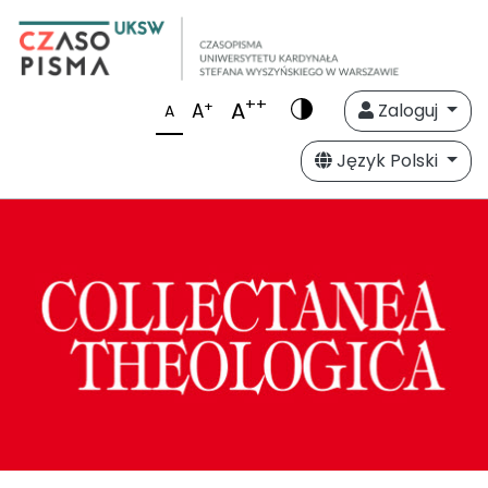
++
A
+
A
Zaloguj
A
Język Polski