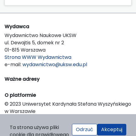
Wydawca
Wydawnictwo Naukowe UKSW
ul. Dewajtis 5, domek nr 2
01-815 Warszawa
Strona WWW Wydawnictwa
e-mail:
wydawnictwo@uksw.edu.pl
Ważne adresy
O platformie
© 2023 Uniwersytet Kardynała Stefana Wyszyńskiego
w Warszawie
Support & Customization by LIBCOM
Platform & Workflow by OJS/PKP
Ta strona używa pliki
Odrzuć
Akceptuj
cookie dla prawidłowego