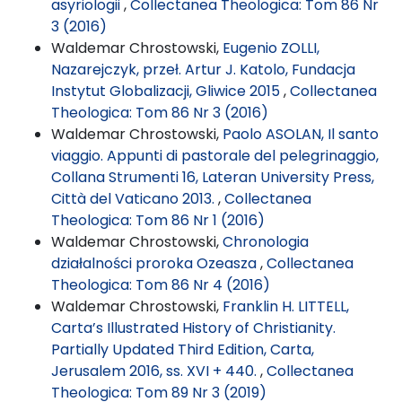
asyriologii
,
Collectanea Theologica: Tom 86 Nr
3 (2016)
Waldemar Chrostowski,
Eugenio ZOLLI,
Nazarejczyk, przeł. Artur J. Katolo, Fundacja
Instytut Globalizacji, Gliwice 2015
,
Collectanea
Theologica: Tom 86 Nr 3 (2016)
Waldemar Chrostowski,
Paolo ASOLAN, Il santo
viaggio. Appunti di pastorale del pelegrinaggio,
Collana Strumenti 16, Lateran University Press,
Città del Vaticano 2013.
,
Collectanea
Theologica: Tom 86 Nr 1 (2016)
Waldemar Chrostowski,
Chronologia
działalności proroka Ozeasza
,
Collectanea
Theologica: Tom 86 Nr 4 (2016)
Waldemar Chrostowski,
Franklin H. LITTELL,
Carta’s Illustrated History of Christianity.
Partially Updated Third Edition, Carta,
Jerusalem 2016, ss. XVI + 440.
,
Collectanea
Theologica: Tom 89 Nr 3 (2019)