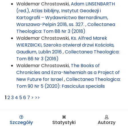
Waldemar Chrostowski,
Adam LINSENBARTH
(red.), Atlas biblijny, Instytut Geodezji i
Kartografii – Wydawnictwo Bernardinum,
Warszawa-Pelpin 2018, ss. 327.
,
Collectanea
Theologica: Tom 88 Nr 3 (2018)
Waldemar Chrostowski,
Ks. Alfred Marek
WIERZBICKI, Szeroko otwierał drzwi Kościoła,
Gaudium, Lublin 2016
,
Collectanea Theologica:
Tom 86 Nr 3 (2016)
Waldemar Chrostowski,
The Books of
Chronicles and Ezra-Nehemiah as a Project of
New Future for Israel
,
Collectanea Theologica:
Tom 90 Nr 5 (2020): Fasciculus specialis
1
2
3
4
5
6
7
>
>>
Szczegóły
Statystyki
Autorzy