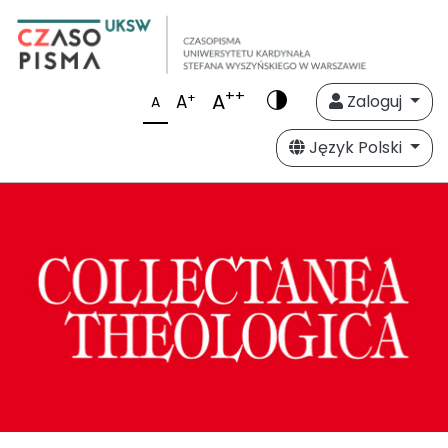
++
A
+
A
Zaloguj
A
Język Polski