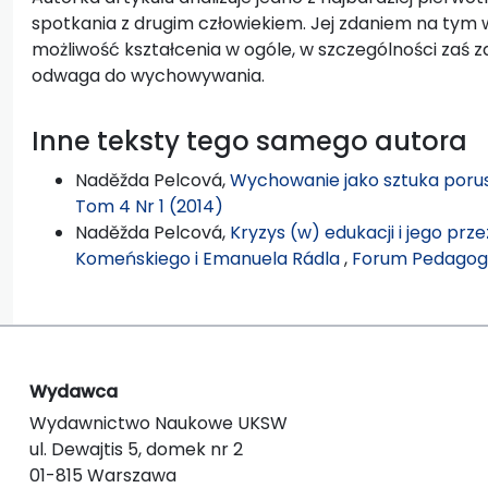
spotkania z drugim człowiekiem. Jej zdaniem na tym 
możliwość kształcenia w ogóle, w szczególności zaś 
odwaga do wychowywania.
Inne teksty tego samego autora
Naděžda Pelcová,
Wychowanie jako sztuka porus
Tom 4 Nr 1 (2014)
Naděžda Pelcová,
Kryzys (w) edukacji i jego pr
Komeńskiego i Emanuela Rádla
,
Forum Pedagogi
Wydawca
Wydawnictwo Naukowe UKSW
ul. Dewajtis 5, domek nr 2
01-815 Warszawa