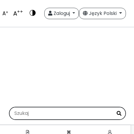
++
A
+
A
Zaloguj
Język Polski