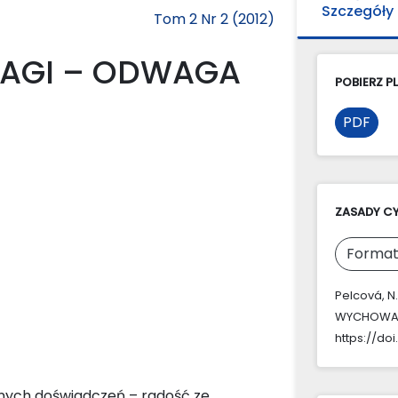
Szczegóły
Tom 2 Nr 2 (2012)
AGI – ODWAGA
POBIERZ PL
PDF
ZASADY C
Format
Pelcová, 
WYCHOWA
https://doi
otnych doświadczeń – radość ze