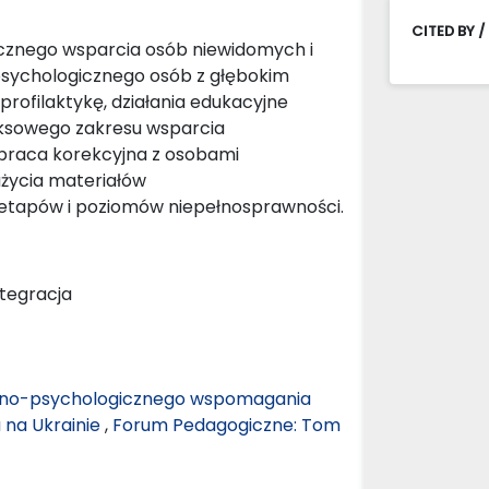
CITED BY /
icznego wsparcia osób niewidomych i
psychologicznego osób z głębokim
rofilaktykę, działania edukacyjne
eksowego zakresu wsparcia
 praca korekcyjna z osobami
życia materiałów
etapów i poziomów niepełnosprawności.
ntegracja
zno-psychologicznego wspomagania
 na Ukrainie
,
Forum Pedagogiczne: Tom