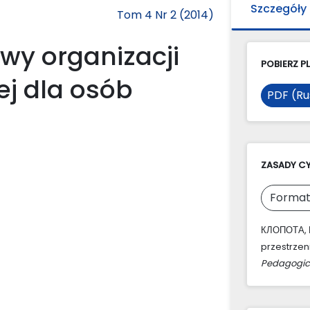
Szczegóły
Tom 4 Nr 2 (2014)
wy organizacji
POBIERZ PL
ej dla osób
PDF (Ru
ZASADY C
Format
КЛОПОТА, Е
przestrzen
Pedagogic