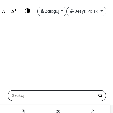
++
A
+
A
Zaloguj
Język Polski