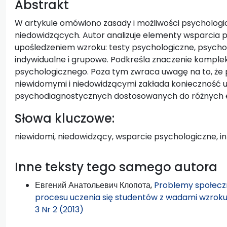
Abstrakt
W artykule omówiono zasady i możliwości psycholog
niedowidzących. Autor analizuje elementy wsparcia 
upośledzeniem wzroku: testy psychologiczne, psychop
indywidualne i grupowe. Podkreśla znaczenie kompl
psychologicznego. Poza tym zwraca uwagę na to, że
niewidomymi i niedowidzącymi zakłada konieczność u
psychodiagnostycznych dostosowanych do różnych 
Słowa kluczowe:
niewidomi, niedowidzący, wsparcie psychologiczne, i
Inne teksty tego samego autora
Евгений Анатольевич Клопота,
Problemy społec
procesu uczenia się studentów z wadami wzroku
3 Nr 2 (2013)