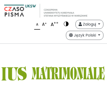
++
A
+
A
Zaloguj
A
Język Polski