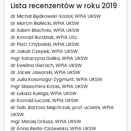
Lista recenzentów w roku 2019
dr Michał Będkowski-Kozioł, WPiA UKSW
dr Marcin Białecki, WPiA UKSW
dr Adam Błachnio, WPiA UKSW
dr Konrad Burdziak, WPiA USz
dr Piotr Chybalski, WPiA UKSW
dr Jakub Czepek, WPiA UKSW
mgr Katarzyna Gałka, WPiA UKSW
dr Ewelina Gierach, WPiA UKSW
dr Jacek Jaworski, WPiA UKSW
dr Julia Kosonoga-Zygmunt, WPiA UKSW
mgr Sławomira Kotas, WPiA UKSW
dr Łukasz Kułaga, WPiA UKSW
dr Konrad Łuczak, WPiA UKSW
dr hab. Bartosz Majchrzak, prof. uczelni, WPiA
UKSW
mgr Maciej Orkusz, WPiA UKSW
dr Anna Reda-Ciszewska, WPiA UKSW