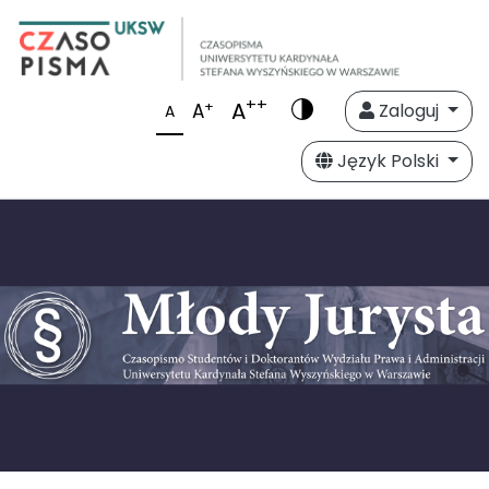
++
A
+
A
Zaloguj
A
Język Polski