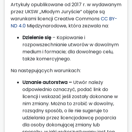
Artykuły opublikowane od 2017 r. w wydawanym
przez UKSW „Młodym Juryście” objęte są
warunkami licencji Creative Commons
CC BY-
ND 4.0
Międzynarodowe, która zezwala na:
Dzielenie się
– Kopiowanie i
rozpowszechnianie utworów w dowolnym
medium i formacie; dla dowolnego celu,
także komercyjnego.
Na następujących warunkach:
Uznanie autorstwa –
Utwór należy
odpowiednio oznaczyć, podać link do
licencji i wskazać jeśli zostały dokonane w
nim zmiany. Można to zrobić w dowolny,
rozsądny sposób, o ile nie sugeruje to
udzielania przez licencjodawcę poparcia
dla osoby dokonującej zmiany lub
sposobu, w jaki wykorzystywany jest ten