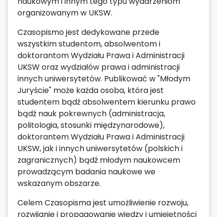
naukowym i innym tego typu wydarzeniom
organizowanym w UKSW.
Czasopismo jest dedykowane przede
wszystkim studentom, absolwentom i
doktorantom Wydziału Prawa i Administracji
UKSW oraz wydziałów prawa i administracji
innych uniwersytetów. Publikować w "Młodym
Juryście" może każda osoba, która jest
studentem bądź absolwentem kierunku prawo
bądź nauk pokrewnych (administracja,
politologia, stosunki międzynarodowe),
doktorantem Wydziału Prawa i Administracji
UKSW, jak i innych uniwersytetów (polskich i
zagranicznych) bądź młodym naukowcem
prowadzącym badania naukowe we
wskazanym obszarze.
Celem Czasopisma jest umożliwienie rozwoju,
rozwijanie i propagowanie wiedzy i umiejętności