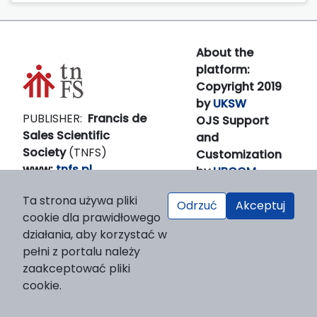
About the
platform:
Copyright 2019
by
UKSW
PUBLISHER:
Francis de
OJS Support
Sales Scientific
and
Society
(TNFS)
Customization
www:
tnfs.pl
by
LIBCOM
E-
Platform &
Ta strona używa pliki
mail:
prezes(at)tnfs.pl
workfow
Odrzuć
Akceptuj
cookie dla prawidłowego
by
OJS/PKP
działania, aby korzystać w
pełni z portalu należy
zaakceptować pliki
cookie.