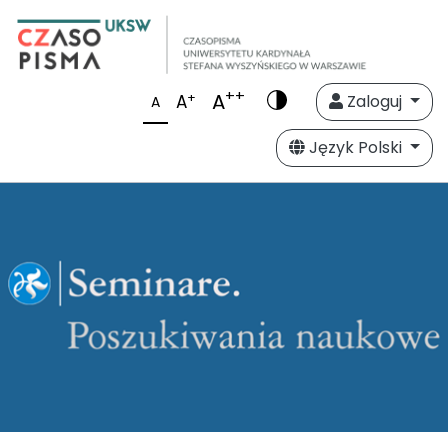
++
A
+
A
Zaloguj
A
Język Polski