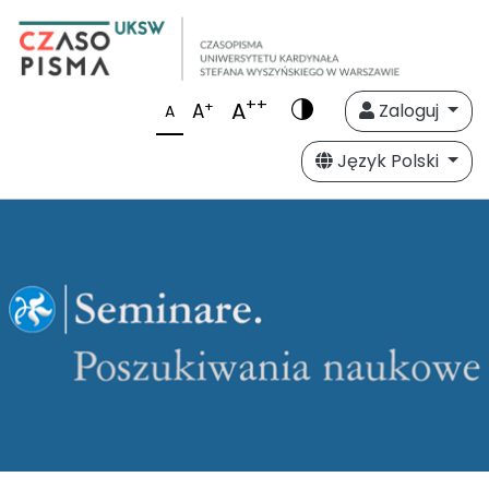
++
A
+
A
Zaloguj
A
Język Polski