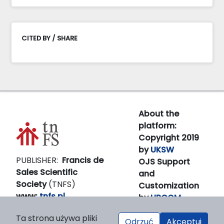
CITED BY / SHARE
About the
platform:
Copyright 2019
by
UKSW
PUBLISHER:
Francis de
OJS Support
Sales Scientific
and
Society
(TNFS)
Customization
www:
tnfs.pl
by
LIBCOM
E-
Platform &
Ta strona używa pliki
mail:
prezes(at)tnfs.pl
workfow
Odrzuć
Akceptuj