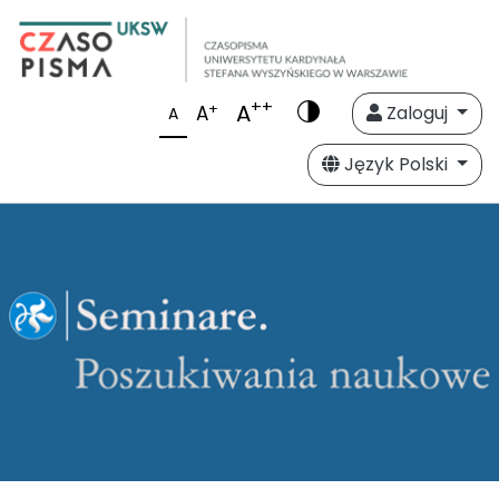
++
A
+
A
Zaloguj
A
Język Polski