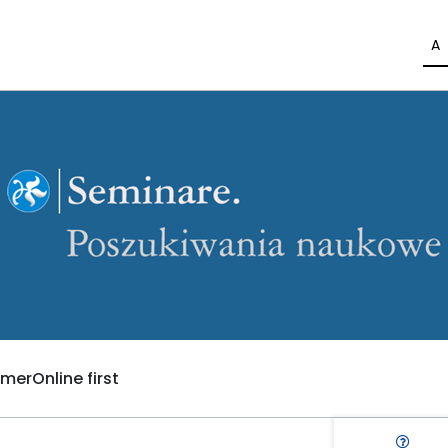
A
umer
Online first