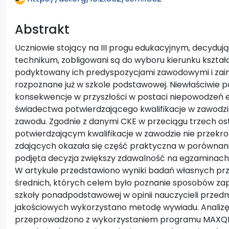
Abstrakt
Uczniowie stojący na III progu edukacyjnym, decyduj
technikum, zobligowani są do wyboru kierunku kształ
podyktowany ich predyspozycjami zawodowymi i zai
rozpoznane już w szkole podstawowej. Niewłaściwie p
konsekwencje w przyszłości w postaci niepowodzeń e
świadectwa potwierdzającego kwalifikacje w zawodz
zawodu. Zgodnie z danymi CKE w przeciągu trzech os
potwierdzającym kwalifikacje w zawodzie nie przekroc
zdających okazała się część praktyczna w porównaniu
podjęta decyzja zwiększy zdawalność na egzaminach 
W artykule przedstawiono wyniki badań własnych pr
średnich, których celem było poznanie sposobów z
szkoły ponadpodstawowej w opinii nauczycieli prz
jakościowych wykorzystano metodę wywiadu. Analiz
przeprowadzono z wykorzystaniem programu MAXQDA 