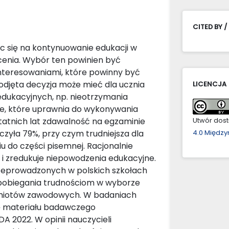
CITED BY /
ąc się na kontynuowanie edukacji w
cenia. Wybór ten powinien być
nteresowaniami, które powinny być
odjęta decyzja może mieć dla ucznia
LICENCJA
dukacyjnych, np. nieotrzymania
ie, które uprawnia do wykonywania
tatnich lat zdawalność na egzaminie
Utwór dostę
zyła 79%, przy czym trudniejsza dla
4.0 Międz
 do części pisemnej. Racjonalnie
i zredukuje niepowodzenia edukacyjne.
zeprowadzonych w polskich szkołach
apobiegania trudnościom w wyborze
edmiotów zawodowych. W badaniach
ę materiału badawczego
2022. W opinii nauczycieli