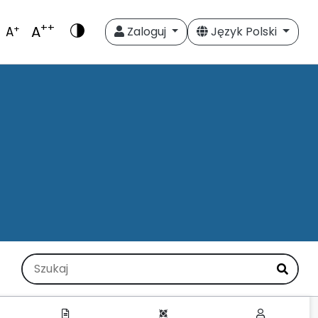
++
A
+
A
Zaloguj
Język Polski