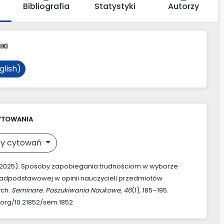
Bibliografia
Statystyki
Autorzy
IKI
glish)
YTOWANIA
y cytowań
 (2025). Sposoby zapobiegania trudnościom w wyborze
adpodstawowej w opinii nauczycieli przedmiotów
ch.
Seminare. Poszukiwania Naukowe
,
46
(1), 185–195.
i.org/10.21852/sem.1852