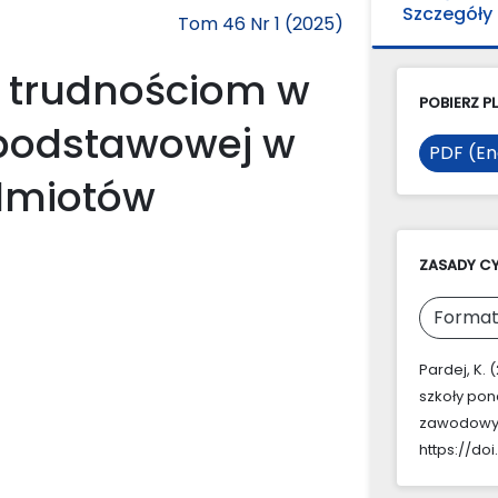
Szczegóły
Tom 46 Nr 1 (2025)
 trudnościom w
POBIERZ PL
podstawowej w
PDF (En
edmiotów
ZASADY C
Format
Pardej, K.
szkoły pon
zawodowy
https://do