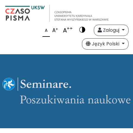
++
A
+
A
Zaloguj
A
Język Polski