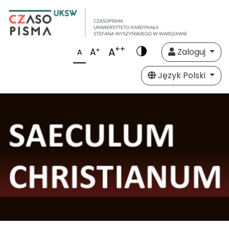
++
A
+
A
Zaloguj
A
Język Polski