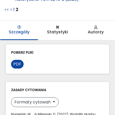
<<
<
1
2
Szczegóły
Statystyki
Autorzy
POBIERZ PLIKI
PDF
ZASADY CYTOWANIA
Formaty cytowań
Nagielski, M. ., & Milewski, D. (2022). Wydatki skarbu