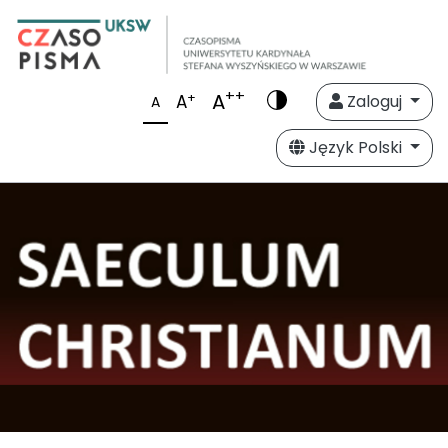
++
A
+
A
Zaloguj
A
Język Polski