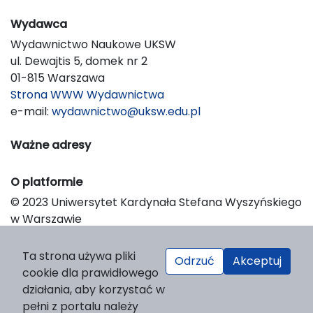
Wydawca
Wydawnictwo Naukowe UKSW
ul. Dewajtis 5, domek nr 2
01-815 Warszawa
Strona WWW Wydawnictwa
e-mail:
wydawnictwo@uksw.edu.pl
Ważne adresy
O platformie
© 2023 Uniwersytet Kardynała Stefana Wyszyńskiego
w Warszawie
Support & Customization by LIBCOM
Platform & Workflow by OJS/PKP
Ta strona używa pliki
Odrzuć
Akceptuj
cookie dla prawidłowego
działania, aby korzystać w
pełni z portalu należy