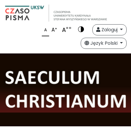
++
A
+
A
Zaloguj
A
Język Polski