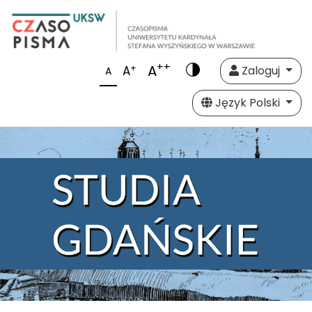
++
A
+
A
Zaloguj
A
Język Polski