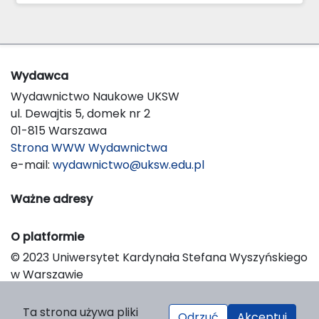
Wydawca
Wydawnictwo Naukowe UKSW
ul. Dewajtis 5, domek nr 2
01-815 Warszawa
Strona WWW Wydawnictwa
e-mail:
wydawnictwo@uksw.edu.pl
Ważne adresy
O platformie
© 2023 Uniwersytet Kardynała Stefana Wyszyńskiego
w Warszawie
Support & Customization by LIBCOM
Platform & Workflow by OJS/PKP
Ta strona używa pliki
Odrzuć
Akceptuj