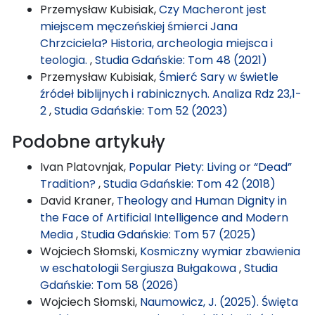
Przemysław Kubisiak,
Czy Macheront jest
miejscem męczeńskiej śmierci Jana
Chrzciciela? Historia, archeologia miejsca i
teologia.
,
Studia Gdańskie: Tom 48 (2021)
Przemysław Kubisiak,
Śmierć Sary w świetle
źródeł biblijnych i rabinicznych. Analiza Rdz 23,1-
2
,
Studia Gdańskie: Tom 52 (2023)
Podobne artykuły
Ivan Platovnjak,
Popular Piety: Living or “Dead”
Tradition?
,
Studia Gdańskie: Tom 42 (2018)
David Kraner,
Theology and Human Dignity in
the Face of Artificial Intelligence and Modern
Media
,
Studia Gdańskie: Tom 57 (2025)
Wojciech Słomski,
Kosmiczny wymiar zbawienia
w eschatologii Sergiusza Bułgakowa
,
Studia
Gdańskie: Tom 58 (2026)
Wojciech Słomski,
Naumowicz, J. (2025). Święta