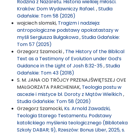
Rodzina z Nazaretu. Historia wielkiej miłości.
Kraków: Dom Wydawniczy Rafael.
,
Studia
Gdańskie: Tom 58 (2026)
wojciech slomski,
Tragizm i nadzieja:
antropologiczne podstawy apokatastazy w
myśli Sergiusza Bułgakowa
,
Studia Gdańskie:
Tom 57 (2025)
Grzegorz Szamocki ,
The History of the Biblical
Text as a Testimony of Evolution under God’s
Guidance in the Light of Josh 8:32-35
,
Studia
Gdańskie: Tom 43 (2018)
S. M. JANA OD TRÓJCY PRZENAJŚWIĘTSZEJ OVE
MAŁGORZATA PARCHENIAK,
Teologia postu w
ascezie i mistyce bł. Doroty z Mątów Wielkich
,
Studia Gdańskie: Tom 58 (2026)
Grzegorz Szamocki,
Ks. Arnold Zawadzki,
Teologia Starego Testamentu. Podstawy
katolickiego myślenia teologicznego (Biblioteka
Szkoły DABAR; 9), Rzeszów: Bonus Liber, 2025, s.