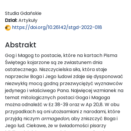
Studia Gdańskie
Dział:
Artykuły
https://doi.org/10.26142/stgd-2022-018
Abstrakt
Gog i Magog to postacie, które na kartach Pisma
Świętego kojarzone są ze zwiastunem dnia
ostatecznego. Niszczycielska siła, która staje
naprzeciw Boga i Jego ludowi zdaje się dysponować
niezwykłą mocą godną przezwyciężyć wyznawców
jedynego i właściwego Pana. Najwięcej wzmianek na
temat mitologicznych postaci Goga i Magoga
można odnaleźć w Ez 38-39 oraz w Ap 20,8. W obu
przypadkach są oni utożsamiani z narodami, które
przyjdą niczym
armagedon
, aby zniszczyć Boga i
Jego lud. Ciekawe, że w świadomości pisarzy