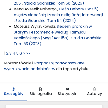
265.
,
Studia Gdańskie: Tom 58 (2026)
Irena Avsenik Nabergoj,
Pieśń Debory (Sdz 5) -
między słabością Izraela a siłą Bożej interwencji
,
Studia Gdańskie: Tom 54 (2024)
Mateusz Wyrzykowski,
Siedem prorokiń w
Starym Testamencie według Talmudu
Babilońskiego (Meg. 14a-15a)
,
Studia Gdańskie:
Tom 53 (2023)
1
2
3
4
5
6
>
>>
Możesz również
Rozpocznij zaawansowane
wyszukiwanie podobieństw
dla tego artykułu.
Szczegóły
Bibliografia
Statystyki
Autorzy