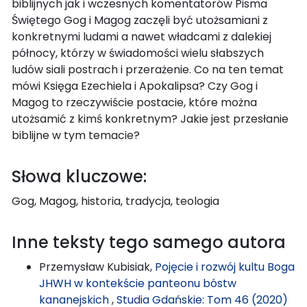
biblijnych jak i wczesnych komentatorów Pisma
Świętego Gog i Magog zaczęli być utożsamiani z
konkretnymi ludami a nawet władcami z dalekiej
północy, którzy w świadomości wielu słabszych
ludów siali postrach i przerażenie. Co na ten temat
mówi Księga Ezechiela i Apokalipsa? Czy Gog i
Magog to rzeczywiście postacie, które można
utożsamić z kimś konkretnym? Jakie jest przesłanie
biblijne w tym temacie?
Słowa kluczowe:
Gog, Magog, historia, tradycja, teologia
Inne teksty tego samego autora
Przemysław Kubisiak,
Pojęcie i rozwój kultu Boga
JHWH w kontekście panteonu bóstw
kananejskich
,
Studia Gdańskie: Tom 46 (2020)