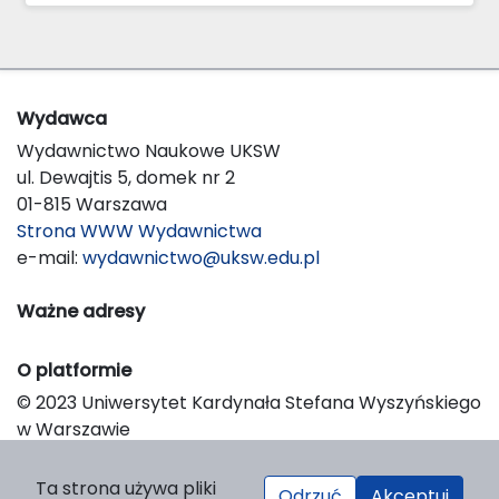
Wydawca
Wydawnictwo Naukowe UKSW
ul. Dewajtis 5, domek nr 2
01-815 Warszawa
Strona WWW Wydawnictwa
e-mail:
wydawnictwo@uksw.edu.pl
Ważne adresy
O platformie
© 2023 Uniwersytet Kardynała Stefana Wyszyńskiego
w Warszawie
Support & Customization by LIBCOM
Platform & Workflow by OJS/PKP
Ta strona używa pliki
Odrzuć
Akceptuj