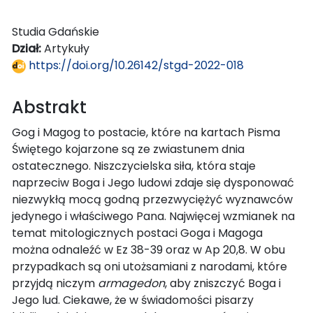
Studia Gdańskie
Dział:
Artykuły
https://doi.org/10.26142/stgd-2022-018
Abstrakt
Gog i Magog to postacie, które na kartach Pisma
Świętego kojarzone są ze zwiastunem dnia
ostatecznego. Niszczycielska siła, która staje
naprzeciw Boga i Jego ludowi zdaje się dysponować
niezwykłą mocą godną przezwyciężyć wyznawców
jedynego i właściwego Pana. Najwięcej wzmianek na
temat mitologicznych postaci Goga i Magoga
można odnaleźć w Ez 38-39 oraz w Ap 20,8. W obu
przypadkach są oni utożsamiani z narodami, które
przyjdą niczym
armagedon
, aby zniszczyć Boga i
Jego lud. Ciekawe, że w świadomości pisarzy