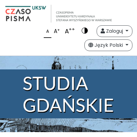
++
A
+
A
Zaloguj
A
Język Polski