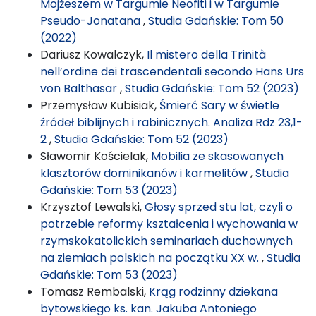
Mojżeszem w Targumie Neofiti i w Targumie
Pseudo-Jonatana
,
Studia Gdańskie: Tom 50
(2022)
Dariusz Kowalczyk,
Il mistero della Trinità
nell’ordine dei trascendentali secondo Hans Urs
von Balthasar
,
Studia Gdańskie: Tom 52 (2023)
Przemysław Kubisiak,
Śmierć Sary w świetle
źródeł biblijnych i rabinicznych. Analiza Rdz 23,1-
2
,
Studia Gdańskie: Tom 52 (2023)
Sławomir Kościelak,
Mobilia ze skasowanych
klasztorów dominikanów i karmelitów
,
Studia
Gdańskie: Tom 53 (2023)
Krzysztof Lewalski,
Głosy sprzed stu lat, czyli o
potrzebie reformy kształcenia i wychowania w
rzymskokatolickich seminariach duchownych
na ziemiach polskich na początku XX w.
,
Studia
Gdańskie: Tom 53 (2023)
Tomasz Rembalski,
Krąg rodzinny dziekana
bytowskiego ks. kan. Jakuba Antoniego