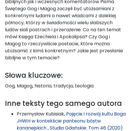
biblijnych jak i wczesnych komentatorów Pisma
Świętego Gog i Magog zaczęli być utożsamiani z
konkretnymi ludami a nawet władcami z dalekiej
północy, którzy w świadomości wielu słabszych
ludów siali postrach i przerażenie. Co na ten temat
mówi Księga Ezechiela i Apokalipsa? Czy Gog i
Magog to rzeczywiście postacie, które można
utożsamić z kimś konkretnym? Jakie jest przesłanie
biblijne w tym temacie?
Słowa kluczowe:
Gog, Magog, historia, tradycja, teologia
Inne teksty tego samego autora
Przemysław Kubisiak,
Pojęcie i rozwój kultu Boga
JHWH w kontekście panteonu bóstw
kananejskich
,
Studia Gdańskie: Tom 46 (2020)