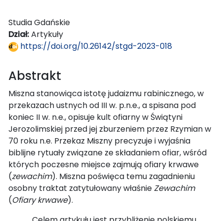
Studia Gdańskie
Dział:
Artykuły
https://doi.org/10.26142/stgd-2023-018
Abstrakt
Miszna stanowiąca istotę judaizmu rabinicznego, w
przekazach ustnych od III w. p.n.e., a spisana pod
koniec II w. n.e., opisuje kult ofiarny w Świątyni
Jerozolimskiej przed jej zburzeniem przez Rzymian w
70 roku n.e. Przekaz Miszny precyzuje i wyjaśnia
biblijne rytuały związane ze składaniem ofiar, wśród
których poczesne miejsce zajmują ofiary krwawe
(
zewachim
). Miszna poświęca temu zagadnieniu
osobny traktat zatytułowany właśnie
Zewachim
(
Ofiary krwawe
).
Celem artykułu jest przybliżenie polskiemu