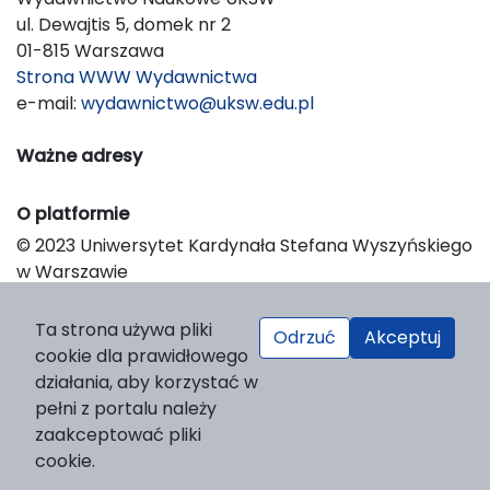
ul. Dewajtis 5, domek nr 2
01-815 Warszawa
Strona WWW Wydawnictwa
e-mail:
wydawnictwo@uksw.edu.pl
Ważne adresy
O platformie
© 2023 Uniwersytet Kardynała Stefana Wyszyńskiego
w Warszawie
Support & Customization by LIBCOM
Platform & Workflow by OJS/PKP
Ta strona używa pliki
Odrzuć
Akceptuj
cookie dla prawidłowego
działania, aby korzystać w
pełni z portalu należy
zaakceptować pliki
cookie.