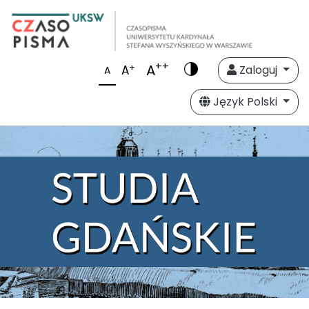
++
A
+
A
Zaloguj
A
Język Polski