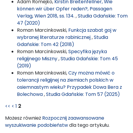
Adam Romejko,
Kirstin Breitenfellner, Wie
können wir über Opfer reden?, Passagen
Verlag, Wien 2018, ss. 134.
,
Studia Gdańskie: Tom
47 (2020)
Roman Marcinkowski,
Funkcja szabat goj w
wybranej literaturze rabinicznej
,
Studia
Gdańskie: Tom 42 (2018)
Roman Marcinkowski,
Specyfika języka
religijnego Miszny
,
Studia Gdańskie: Tom 45
(2019)
Roman Marcinkowski,
Czy można mówić o
tolerancji religijnej na ziemiach polskich w
osiemnastym wieku? Przypadek Dowa Bera z
Bolechowa
,
Studia Gdańskie: Tom 57 (2025)
<<
<
1
2
Możesz również
Rozpocznij zaawansowane
wyszukiwanie podobieństw
dla tego artykułu.