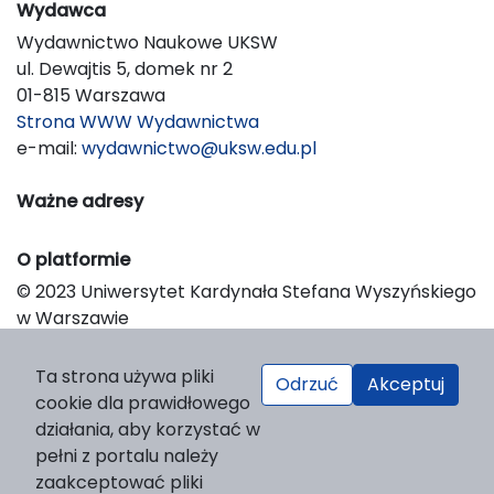
Wydawca
Wydawnictwo Naukowe UKSW
ul. Dewajtis 5, domek nr 2
01-815 Warszawa
Strona WWW Wydawnictwa
e-mail:
wydawnictwo@uksw.edu.pl
Ważne adresy
O platformie
© 2023 Uniwersytet Kardynała Stefana Wyszyńskiego
w Warszawie
Support & Customization by LIBCOM
Platform & Workflow by OJS/PKP
Ta strona używa pliki
Odrzuć
Akceptuj
cookie dla prawidłowego
działania, aby korzystać w
pełni z portalu należy
zaakceptować pliki