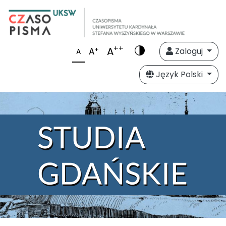
++
A
+
A
Zaloguj
A
Język Polski