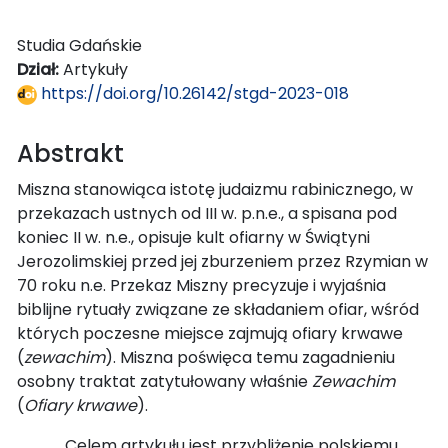
Studia Gdańskie
Dział:
Artykuły
https://doi.org/10.26142/stgd-2023-018
Abstrakt
Miszna stanowiąca istotę judaizmu rabinicznego, w
przekazach ustnych od III w. p.n.e., a spisana pod
koniec II w. n.e., opisuje kult ofiarny w Świątyni
Jerozolimskiej przed jej zburzeniem przez Rzymian w
70 roku n.e. Przekaz Miszny precyzuje i wyjaśnia
biblijne rytuały związane ze składaniem ofiar, wśród
których poczesne miejsce zajmują ofiary krwawe
(
zewachim
). Miszna poświęca temu zagadnieniu
osobny traktat zatytułowany właśnie
Zewachim
(
Ofiary krwawe
).
Celem artykułu jest przybliżenie polskiemu