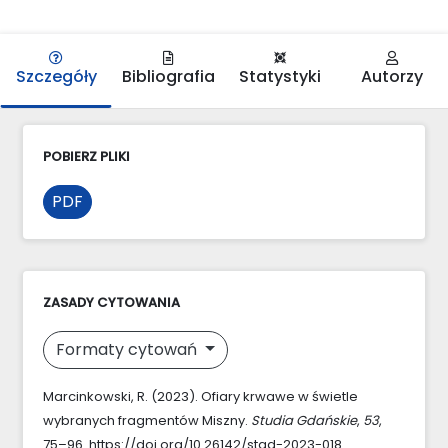
Szczegóły
Bibliografia
Statystyki
Autorzy
POBIERZ PLIKI
PDF
ZASADY CYTOWANIA
Formaty cytowań
Marcinkowski, R. (2023). Ofiary krwawe w świetle
wybranych fragmentów Miszny.
Studia Gdańskie
,
53
,
75–96. https://doi.org/10.26142/stgd-2023-018