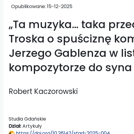
Opublikowane:
15-12-2025
„Ta muzyka… taka prze
Troska o spuściznę ko
Jerzego Gablenza w li
kompozytorze do syna 
Robert Kaczorowski
Studia Gdańskie
Dział:
Artykuły
https://doi.org/10.26142/stgd-2025-004