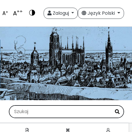
++
A
+
A
Zaloguj
Język Polski