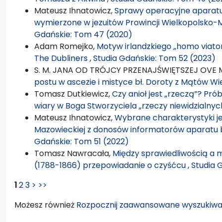
Mateusz Ihnatowicz,
Sprawy operacyjne aparatu
wymierzone w jezuitów Prowincji Wielkopolsko-
Gdańskie: Tom 47 (2020)
Adam Romejko,
Motyw irlandzkiego „homo viato
The Dubliners
,
Studia Gdańskie: Tom 52 (2023)
S. M. JANA OD TRÓJCY PRZENAJŚWIĘTSZEJ OVE
postu w ascezie i mistyce bł. Doroty z Mątów Wi
Tomasz Dutkiewicz,
Czy anioł jest „rzeczą”? Pró
wiary w Boga Stworzyciela „rzeczy niewidzialny
Mateusz Ihnatowicz,
Wybrane charakterystyki je
Mazowieckiej z donosów informatorów aparatu
Gdańskie: Tom 51 (2022)
Tomasz Nawracała,
Między sprawiedliwością a 
(1788-1866) przepowiadanie o czyśćcu
,
Studia 
1
2
3
>
>>
Możesz również
Rozpocznij zaawansowane wyszukiwa