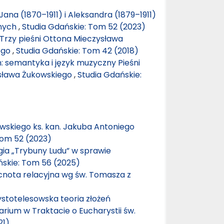
Jana (1870–1911) i Aleksandra (1879–1911)
jnych
,
Studia Gdańskie: Tom 52 (2023)
”. Trzy pieśni Ottona Mieczysława
tego
,
Studia Gdańskie: Tom 42 (2018)
 semantyka i język muzyczny Pieśni
ysława Żukowskiego
,
Studia Gdańskie:
wskiego ks. kan. Jakuba Antoniego
Tom 52 (2023)
ia „Trybuny Ludu” w sprawie
ńskie: Tom 56 (2025)
cnota relacyjna wg św. Tomasza z
ystotelesowska teoria złożeń
rium w Traktacie o Eucharystii św.
21)