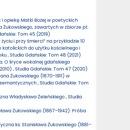
 opiekę Matki Bożej w poetyckich
 Żukowskiego, zawartych w zbiorze pt.
dańskie: Tom 45 (2019)
 życiu i przy śmierci” na przykładzie 10
katolickich do użytku kościelnego i
roku
,
Studia Gdańskie: Tom 48 (2021)
. O liryce wokalnej gdańskiego
–2010)
,
Studia Gdańskie: Tom 47 (2020)
ana Żukowskiego (1870–1911) w
i semantycznych
,
Studia Gdańskie: Tom
zna Władysława Żeleńskiego
,
Studia
ława Żukowskiego (1867–1942). Próba
zna ks. Stanisława Żukowskiego (1881–