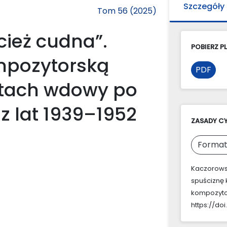
Szczegóły
Tom 56 (2025)
cież cudna”.
POBIERZ PL
mpozytorską
PDF
stach wdowy po
z lat 1939–1952
ZASADY C
Format
Kaczorowsk
spuściznę
kompozytor
https://do