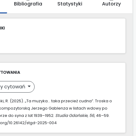
Bibliografia
Statystyki
Autorzy
IKI
YTOWANIA
y cytowań
i, R. (2025). „Ta muzyka… taka przecież cudna”. Troska o
 kompozytorską Jerzego Gablenza w listach wdowy po
ze do syna z lat 1939–1952.
Studia Gdańskie
,
56
, 46–59.
i.org/10.26142/stgd-2025-004