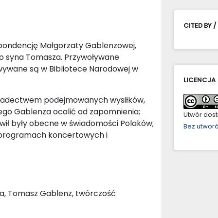
CITED BY /
spondencję Małgorzaty Gablenzowej,
o syna Tomasza. Przywoływane
owywane są w Bibliotece Narodowej w
LICENCJA
iadectwem podejmowanych wysiłków,
ego Gablenza ocalić od zapomnienia;
Utwór dostę
awił były obecne w świadomości Polaków;
Bez utwor
w programach koncertowych i
wa, Tomasz Gablenz, twórczość