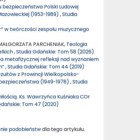
 bezpieczeństwa Polski Ludowej
Mazowieckiej (1953-1989)
,
Studia
r” w twórczości zespołu muzycznego
 MAŁGORZATA PARCHENIAK,
Teologia
elkich
,
Studia Gdańskie: Tom 58 (2026)
ba metafizycznej refleksji nad wyznaniem
ch”
,
Studia Gdańskie: Tom 44 (2019)
zuitów z Prowincji Wielkopolsko-
 bezpieczeństwa (1949-1978)
,
Studia
miłością. Ks. Wawrzyńca Kuśniaka COr
Gdańskie: Tom 47 (2020)
nie podobieństw
dla tego artykułu.