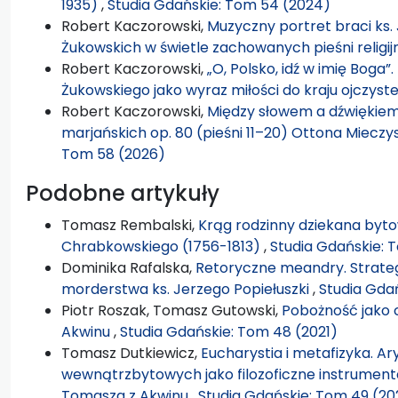
1935)
,
Studia Gdańskie: Tom 54 (2024)
Robert Kaczorowski,
Muzyczny portret braci ks. 
Żukowskich w świetle zachowanych pieśni religi
Robert Kaczorowski,
„O, Polsko, idź w imię Boga
Żukowskiego jako wyraz miłości do kraju ojczys
Robert Kaczorowski,
Między słowem a dźwiękiem:
marjańskich op. 80 (pieśni 11–20) Ottona Miecz
Tom 58 (2026)
Podobne artykuły
Tomasz Rembalski,
Krąg rodzinny dziekana byto
Chrabkowskiego (1756-1813)
,
Studia Gdańskie: 
Dominika Rafalska,
Retoryczne meandry. Strateg
morderstwa ks. Jerzego Popiełuszki
,
Studia Gda
Piotr Roszak, Tomasz Gutowski,
Pobożność jako 
Akwinu
,
Studia Gdańskie: Tom 48 (2021)
Tomasz Dutkiewicz,
Eucharystia i metafizyka. Ar
wewnątrzbytowych jako filozoficzne instrumenta
Tomasza z Akwinu
,
Studia Gdańskie: Tom 49 (20