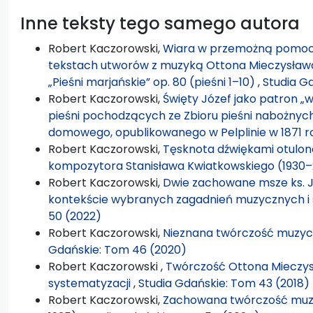
Inne teksty tego samego autora
Robert Kaczorowski,
Wiara w przemożną pomoc i
tekstach utworów z muzyką Ottona Mieczysława
„Pieśni marjańskie” op. 80 (pieśni 1–10)
,
Studia G
Robert Kaczorowski,
Święty Józef jako patron „w
pieśni pochodzących ze Zbioru pieśni nabożnych 
domowego, opublikowanego w Pelplinie w 1871 
Robert Kaczorowski,
Tęsknota dźwiękami otulona
kompozytora Stanisława Kwiatkowskiego (1930
Robert Kaczorowski,
Dwie zachowane msze ks. J
kontekście wybranych zagadnień muzycznych 
50 (2022)
Robert Kaczorowski,
Nieznana twórczość muzyc
Gdańskie: Tom 46 (2020)
Robert Kaczorowski ,
Twórczość Ottona Mieczys
systematyzacji
,
Studia Gdańskie: Tom 43 (2018)
Robert Kaczorowski,
Zachowana twórczość muzyc