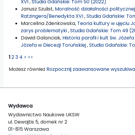
XVI
,
Studia Gdańskie: Tom 50 (2022)
Janusz Szulist,
Moralność działalności polityczn
Ratzingera/Benedykta XVI
,
Studia Gdańskie: To
Marcelina Zdenkowska,
Teoria kultury w ujęciu 
zarys problematyki
,
Studia Gdańskie: Tom 49 (2
Dawid Galanciak,
Historia parafii i kult św. Józe
Józefa w Diecezji Toruńskiej
,
Studia Gdańskie: T
1
2
3
4
>
>>
Możesz również
Rozpocznij zaawansowane wyszukiwa
Wydawca
Wydawnictwo Naukowe UKSW
ul. Dewajtis 5, domek nr 2
01-815 Warszawa