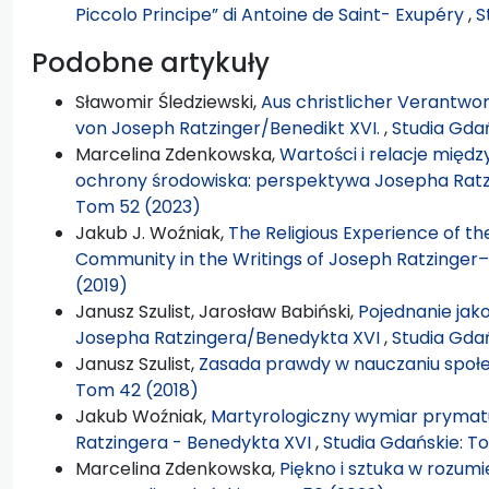
Piccolo Principe” di Antoine de Saint- Exupéry
,
S
Podobne artykuły
Sławomir Śledziewski,
Aus christlicher Verantw
von Joseph Ratzinger/Benedikt XVI.
,
Studia Gda
Marcelina Zdenkowska,
Wartości i relacje międz
ochrony środowiska: perspektywa Josepha Rat
Tom 52 (2023)
Jakub J. Woźniak,
The Religious Experience of t
Community in the Writings of Joseph Ratzinger
(2019)
Janusz Szulist, Jarosław Babiński,
Pojednanie jak
Josepha Ratzingera/Benedykta XVI
,
Studia Gda
Janusz Szulist,
Zasada prawdy w nauczaniu społ
Tom 42 (2018)
Jakub Woźniak,
Martyrologiczny wymiar prymat
Ratzingera - Benedykta XVI
,
Studia Gdańskie: T
Marcelina Zdenkowska,
Piękno i sztuka w rozum