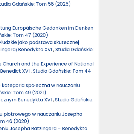
tudia Gdańskie: Tom 56 (2025)
ortung Europäische Gedanken im Denken
ńskie: Tom 47 (2020)
yludzkie jako podstawa skutecznej
zingera/Benedykta XVI
,
Studia Gdańskie:
he Church and the Experience of National
–Benedict XVI
,
Studia Gdańskie: Tom 44
o kategoria społeczna w nauczaniu
ńskie: Tom 49 (2021)
ecznym Benedykta XVI
,
Studia Gdańskie:
u piotrowego w nauczaniu Josepha
om 46 (2020)
ieniu Josepha Ratzingera – Benedykta