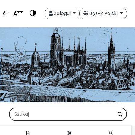
++
A
+
A
Zaloguj
Język Polski