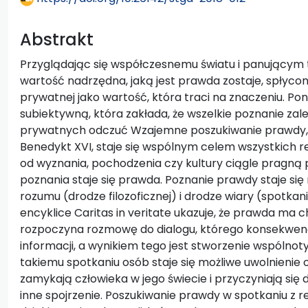
Abstrakt
Przyglądając się współczesnemu światu i panujący
wartość nadrzędna, jaką jest prawda zostaje, spłycon
prywatnej jako wartość, która traci na znaczeniu. Po
subiektywną, która zakłada, że wszelkie poznanie zale
prywatnych odczuć Wzajemne poszukiwanie prawdy, j
Benedykt XVI, staje się wspólnym celem wszystkich relig
od wyznania, pochodzenia czy kultury ciągle pragn
poznania staje się prawda. Poznanie prawdy staje si
rozumu (drodze filozoficznej) i drodze wiary (spotka
encyklice Caritas in veritate ukazuje, że prawda ma c
rozpoczyna rozmowę do dialogu, którego konsekwencj
informacji, a wynikiem tego jest stworzenie wspólnot
takiemu spotkaniu osób staje się możliwe uwolnienie o
zamykają człowieka w jego świecie i przyczyniają się
inne spojrzenie. Poszukiwanie prawdy w spotkaniu z rel