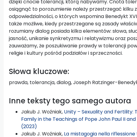
dzięki cnocie tolerancji, którą nabywamy. Cnota tole
osiągnąć to porozumienie należy przestrzegać kilku z
odpowiedzialności, o których wspomina Benedykt XVI.
także możliwe, kiedy przestrzegane są zasady właści
rozumiany dialog posiada kilka elementów: słowa, słuc
jasność, unikanie synkretyzmu i relatywizmu oraz p
zauważamy, że poszukiwanie prawdy w tolerancji po
religie i kultury pośród podziałów i sprzeczności.
Słowa kluczowe:
prawda, tolerancja, dialog, Joseph Ratzinger-Benedy
Inne teksty tego samego autora
Jakub J. Woźniak,
Unity – Sexuality and Fertilit
Family in the Teachings of Pope John Paul II an
(2023)
Jakub J. Woźniak,
La mistagogia nella riflessione t