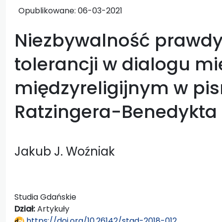
Opublikowane:
06-03-2021
Niezbywalność prawdy
tolerancji w dialogu m
międzyreligijnym w p
Ratzingera-Benedykta 
Jakub J. Woźniak
Studia Gdańskie
Dział:
Artykuły
https://doi.org/10.26142/stgd-2018-012