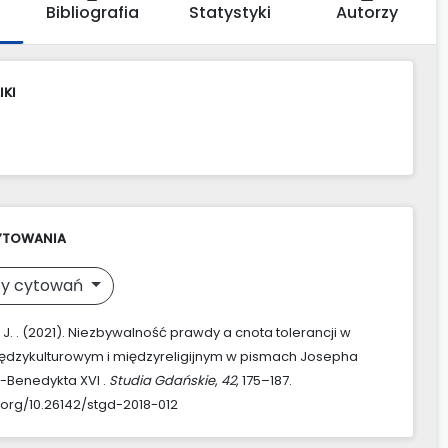
Bibliografia
Statystyki
Autorzy
IKI
YTOWANIA
y cytowań
 J. . (2021). Niezbywalność prawdy a cnota tolerancji w
ędzykulturowym i międzyreligijnym w pismach Josepha
-Benedykta XVI .
Studia Gdańskie
,
42
, 175–187.
i.org/10.26142/stgd-2018-012