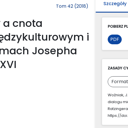
Szczegóły
Tom 42 (2018)
 a cnota
POBIERZ PL
iędzykulturowym i
PDF
ismach Josepha
XVI
ZASADY C
Format
Woźniak, J.
dialogu mi
Ratzingera
https://do