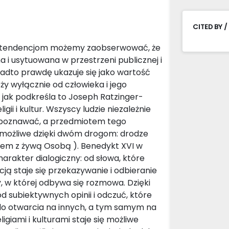
CITED BY /
m tendencjom możemy zaobserwować, że
a i usytuowana w przestrzeni publicznej i
nadto prawdę ukazuje się jako wartość
ży wyłącznie od człowieka i jego
ak podkreśla to Joseph Ratzinger-
ii i kultur. Wszyscy ludzie niezależnie
ą poznawać, a przedmiotem tego
ę możliwe dzięki dwóm drogom: drodze
niem z żywą Osobą ). Benedykt XVI w
harakter dialogiczny: od słowa, które
ą staje się przekazywanie i odbieranie
y, w której odbywa się rozmowa. Dzięki
d subiektywnych opinii i odczuć, które
 do otwarcia na innych, a tym samym na
igiami i kulturami staje się możliwe